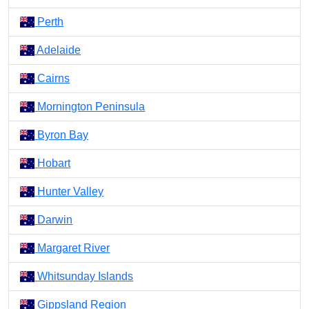
Perth
Adelaide
Cairns
Mornington Peninsula
Byron Bay
Hobart
Hunter Valley
Darwin
Margaret River
Whitsunday Islands
Gippsland Region