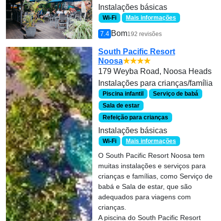
Instalações básicas
Wi-Fi
Mais informações
Bom
7.4
192 revisões
South Pacific Resort
Noosa
★★★★
179 Weyba Road, Noosa Heads
Instalações para crianças/família
Piscina infantil
Serviço de babá
Sala de estar
Refeição para crianças
Instalações básicas
Wi-Fi
Mais informações
O South Pacific Resort Noosa tem
muitas instalações e serviços para
crianças e famílias, como Serviço de
babá e Sala de estar, que são
adequados para viagens com
crianças.
A piscina do South Pacific Resort