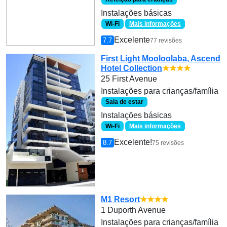
Instalações básicas
Wi-Fi
Mais informações
Excelente
7.7
77 revisões
First Light Mooloolaba, Ascend
Hotel Collection
★★★★
25 First Avenue
Instalações para crianças/família
Sala de estar
Instalações básicas
Wi-Fi
Mais informações
Excelente!
8.7
75 revisões
M1 Resort
★★★★
1 Duporth Avenue
Instalações para crianças/família