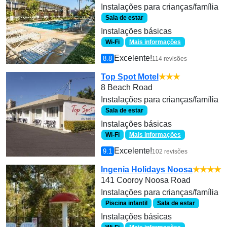
Instalações para crianças/família
Sala de estar
Instalações básicas
Wi-Fi
Mais informações
Excelente!
8.8
114 revisões
Top Spot Motel
★★★
8 Beach Road
Instalações para crianças/família
Sala de estar
Instalações básicas
Wi-Fi
Mais informações
Excelente!
9.1
102 revisões
Ingenia Holidays Noosa
★★★★
141 Cooroy Noosa Road
Instalações para crianças/família
Piscina infantil
Sala de estar
Instalações básicas