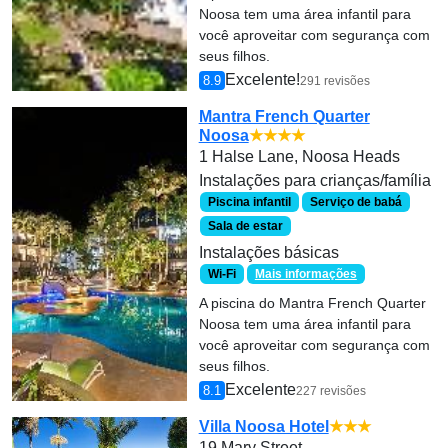
Noosa tem uma área infantil para
você aproveitar com segurança com
seus filhos.
Excelente!
8.9
291 revisões
Mantra French Quarter
Noosa
★★★★
1 Halse Lane, Noosa Heads
Instalações para crianças/família
Piscina infantil
Serviço de babá
Sala de estar
Instalações básicas
Wi-Fi
Mais informações
A piscina do Mantra French Quarter
Noosa tem uma área infantil para
você aproveitar com segurança com
seus filhos.
Excelente
8.1
227 revisões
Villa Noosa Hotel
★★★
19 Mary Street