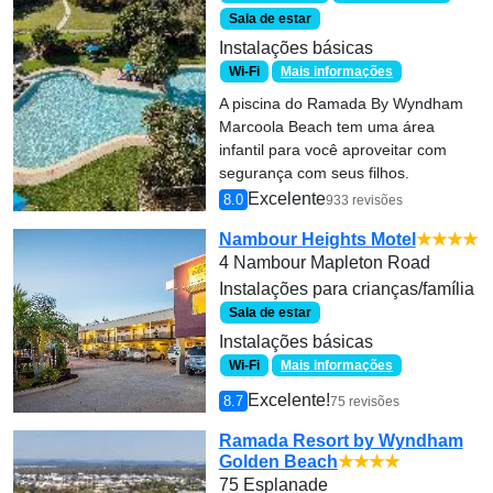
Sala de estar
Instalações básicas
Wi-Fi
Mais informações
A piscina do Ramada By Wyndham
Marcoola Beach tem uma área
infantil para você aproveitar com
segurança com seus filhos.
Excelente
8.0
933 revisões
Nambour Heights Motel
★★★★
4 Nambour Mapleton Road
Instalações para crianças/família
Sala de estar
Instalações básicas
Wi-Fi
Mais informações
Excelente!
8.7
75 revisões
Ramada Resort by Wyndham
Golden Beach
★★★★
75 Esplanade