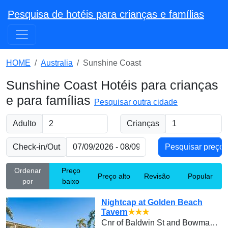
Pesquisa de hotéis para crianças e famílias
HOME
Australia
Sunshine Coast
Sunshine Coast Hotéis para crianças
e para famílias
Pesquisar outra cidade
Adulto
Crianças
Check-in/Out
Ordenar
Preço
Preço alto
Revisão
Popular
por
baixo
Nightcap at Golden Beach
Tavern
★★★
Cnr of Baldwin St and Bowman Road,