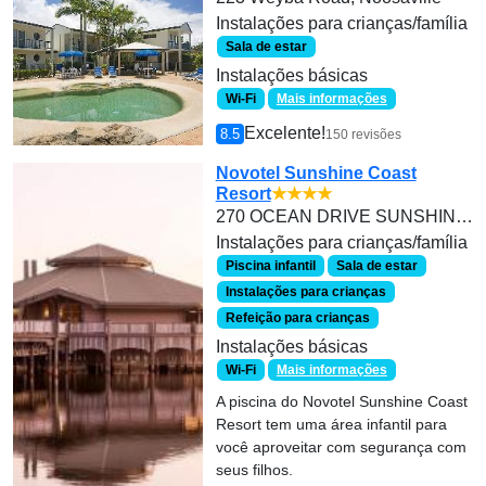
Instalações para crianças/família
Sala de estar
Instalações básicas
Wi-Fi
Mais informações
Excelente!
8.5
150 revisões
Novotel Sunshine Coast
Resort
★★★★
270 OCEAN DRIVE SUNSHINE COAST
Instalações para crianças/família
Piscina infantil
Sala de estar
Instalações para crianças
Refeição para crianças
Instalações básicas
Wi-Fi
Mais informações
A piscina do Novotel Sunshine Coast
Resort tem uma área infantil para
você aproveitar com segurança com
seus filhos.