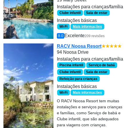
Instalações para crianças/família
Clube infantil
Sala de estar
Instalações básicas
Wi-Fi
Mais informações
Excelente
8.0
209 revisões
RACV Noosa Resort
★★★★★
94 Noosa Drive
Instalações para crianças/família
Piscina infantil
Serviço de babá
Clube infantil
Sala de estar
Refeição para crianças
Instalações básicas
Wi-Fi
Mais informações
O RACV Noosa Resort tem muitas
instalações e serviços para crianças
e famílias, como Serviço de babá e
Clube infantil, que são adequados
para viagens com crianças.