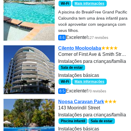
Wi-Fi
Mais informações
A piscina do BreakFree Grand Pacific
Caloundra tem uma área infantil para
você aproveitar com segurança com
seus filhos.
Excelente!
8.6
127 revisões
Cilento Mooloolaba
★★★★
Corner of First Ave & Smith Street
Instalações para crianças/família
Sala de estar
Instalações básicas
Wi-Fi
Mais informações
Excelente!
8.5
70 revisões
Noosa Caravan Park
★★★
143 Moorindil Street
Instalações para crianças/família
Piscina infantil
Sala de estar
Instalações básicas