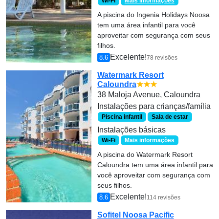
Wi-Fi
Mais informações
A piscina do Ingenia Holidays Noosa
tem uma área infantil para você
aproveitar com segurança com seus
filhos.
Excelente!
8.6
78 revisões
Watermark Resort
Caloundra
★★★
38 Maloja Avenue, Caloundra
Instalações para crianças/família
Piscina infantil
Sala de estar
Instalações básicas
Wi-Fi
Mais informações
A piscina do Watermark Resort
Caloundra tem uma área infantil para
você aproveitar com segurança com
seus filhos.
Excelente!
8.6
114 revisões
Sofitel Noosa Pacific