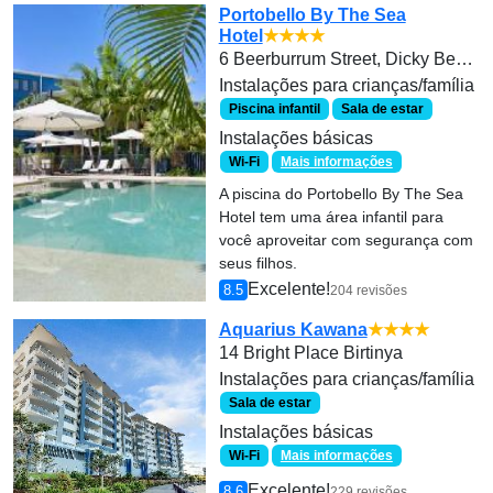
Portobello By The Sea
Hotel
★★★★
6 Beerburrum Street, Dicky Beach
Instalações para crianças/família
Piscina infantil
Sala de estar
Instalações básicas
Wi-Fi
Mais informações
A piscina do Portobello By The Sea
Hotel tem uma área infantil para
você aproveitar com segurança com
seus filhos.
Excelente!
8.5
204 revisões
Aquarius Kawana
★★★★
14 Bright Place Birtinya
Instalações para crianças/família
Sala de estar
Instalações básicas
Wi-Fi
Mais informações
Excelente!
8.6
229 revisões