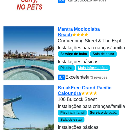
9.4
19 revisões
Mantra Mooloolaba
Beach
★★★★
Cnr Venning Street & The Esplanade
Instalações para crianças/família
Serviço de babá
Sala de estar
Instalações básicas
Piscina
Mais informações
Excelente!
8.7
673 revisões
BreakFree Grand Pacific
Caloundra
★★★★
100 Bulcock Street
Instalações para crianças/família
Piscina infantil
Serviço de babá
Sala de estar
Instalações básicas