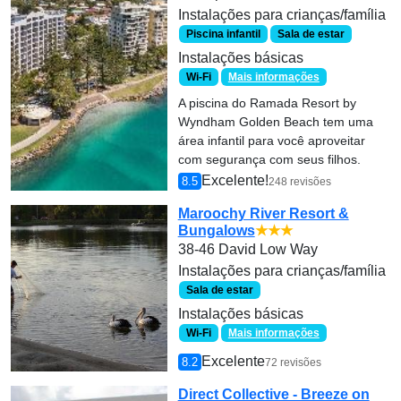
Instalações para crianças/família
Piscina infantil
Sala de estar
Instalações básicas
Wi-Fi
Mais informações
A piscina do Ramada Resort by
Wyndham Golden Beach tem uma
área infantil para você aproveitar
com segurança com seus filhos.
Excelente!
8.5
248 revisões
Maroochy River Resort &
Bungalows
★★★
38-46 David Low Way
Instalações para crianças/família
Sala de estar
Instalações básicas
Wi-Fi
Mais informações
Excelente
8.2
72 revisões
Direct Collective - Breeze on