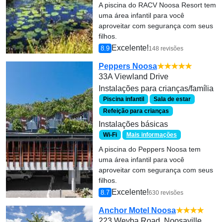
A piscina do RACV Noosa Resort tem
uma área infantil para você
aproveitar com segurança com seus
filhos.
Excelente!
8.9
148 revisões
Peppers Noosa
★★★★★
33A Viewland Drive
Instalações para crianças/família
Piscina infantil
Sala de estar
Refeição para crianças
Instalações básicas
Wi-Fi
Mais informações
A piscina do Peppers Noosa tem
uma área infantil para você
aproveitar com segurança com seus
filhos.
Excelente!
8.7
630 revisões
Anchor Motel Noosa
★★★★
223 Weyba Road, Noosaville