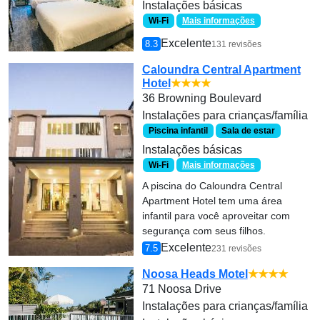
Instalações básicas
Wi-Fi
Mais informações
Excelente
8.3
131 revisões
Caloundra Central Apartment
Hotel
★★★★
36 Browning Boulevard
Instalações para crianças/família
Piscina infantil
Sala de estar
Instalações básicas
Wi-Fi
Mais informações
A piscina do Caloundra Central
Apartment Hotel tem uma área
infantil para você aproveitar com
segurança com seus filhos.
Excelente
7.5
231 revisões
Noosa Heads Motel
★★★★
71 Noosa Drive
Instalações para crianças/família