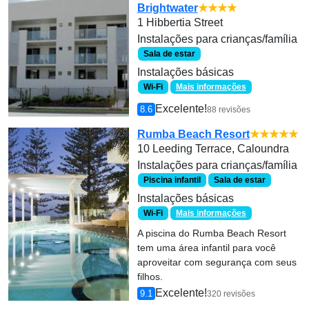
Brightwater
★★★★
1 Hibbertia Street
Instalações para crianças/família
Sala de estar
Instalações básicas
Wi-Fi
Mais informações
Excelente!
8.6
88 revisões
Rumba Beach Resort
★★★★★
10 Leeding Terrace, Caloundra
Instalações para crianças/família
Piscina infantil
Sala de estar
Instalações básicas
Wi-Fi
Mais informações
A piscina do Rumba Beach Resort
tem uma área infantil para você
aproveitar com segurança com seus
filhos.
Excelente!
9.1
320 revisões