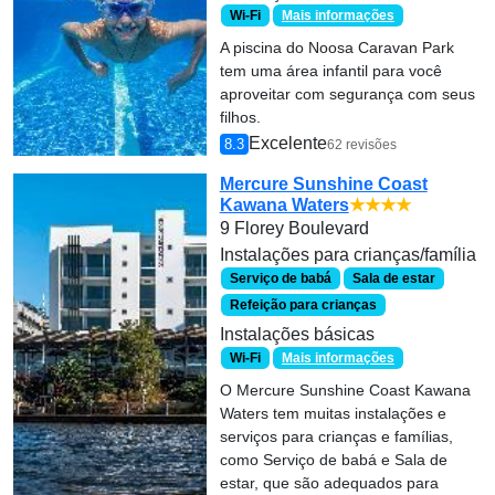
Wi-Fi
Mais informações
A piscina do Noosa Caravan Park
tem uma área infantil para você
aproveitar com segurança com seus
filhos.
Excelente
8.3
62 revisões
Mercure Sunshine Coast
Kawana Waters
★★★★
9 Florey Boulevard
Instalações para crianças/família
Serviço de babá
Sala de estar
Refeição para crianças
Instalações básicas
Wi-Fi
Mais informações
O Mercure Sunshine Coast Kawana
Waters tem muitas instalações e
serviços para crianças e famílias,
como Serviço de babá e Sala de
estar, que são adequados para