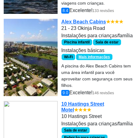
viagens com crianças.
Excelente!
8.4
133 revisões
Alex Beach Cabins
★★★★
21 - 23 Okinja Road
Instalações para crianças/família
Piscina infantil
Sala de estar
Instalações básicas
Wi-Fi
Mais informações
A piscina do Alex Beach Cabins tem
uma área infantil para você
aproveitar com segurança com seus
filhos.
Excelente!
9.0
146 revisões
10 Hastings Street
Motel
★★★★
10 Hastings Street
Instalações para crianças/família
Sala de estar
Refeição para crianças