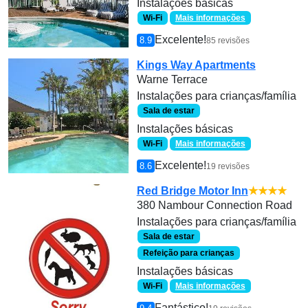
Instalações básicas
Wi-Fi
Mais informações
Excelente!
8.9
85 revisões
Kings Way Apartments
Warne Terrace
Instalações para crianças/família
Sala de estar
Instalações básicas
Wi-Fi
Mais informações
Excelente!
8.6
19 revisões
Red Bridge Motor Inn
★★★★
380 Nambour Connection Road
Instalações para crianças/família
Sala de estar
Refeição para crianças
Instalações básicas
Wi-Fi
Mais informações
Fantástico!