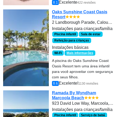
Excelente
8.1
422 revisões
Oaks Sunshine Coast Oasis
Resort
★★★★
2 Landborough Parade, Caloundra
Instalações para crianças/família
Piscina infantil
Sala de estar
Refeição para crianças
Instalações básicas
Wi-Fi
Mais informações
A piscina do Oaks Sunshine Coast
Oasis Resort tem uma área infantil
para você aproveitar com segurança
com seus filhos.
Excelente!
8.6
1130 revisões
Ramada By Wyndham
Marcoola Beach
★★★★
923 David Low Way, Marcoola, 4564
Instalações para crianças/família
Piscina infantil
Serviço de babá