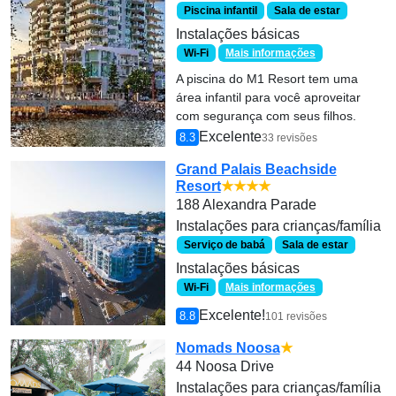
Piscina infantil
Sala de estar
Instalações básicas
Wi-Fi
Mais informações
A piscina do M1 Resort tem uma
área infantil para você aproveitar
com segurança com seus filhos.
Excelente
8.3
33 revisões
Grand Palais Beachside
Resort
★★★★
188 Alexandra Parade
Instalações para crianças/família
Serviço de babá
Sala de estar
Instalações básicas
Wi-Fi
Mais informações
Excelente!
8.8
101 revisões
Nomads Noosa
★
44 Noosa Drive
Instalações para crianças/família