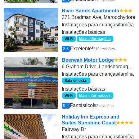
River Sands Apartments
★★★
271 Bradman Ave, Maroochydore
Instalações para crianças/família
Instalações básicas
Wi-Fi
Mais informações
Excelente!
8.5
219 revisões
Beerwah Motor Lodge
★★★
6 Graham Drive, Landsborough, Queensland
Instalações para crianças/família
Sala de estar
Instalações básicas
Wi-Fi
Mais informações
Fantástico!
9.2
52 revisões
Holiday Inn Express and
Suites Sunshine Coast
★★★★
Fairway Dr
Instalações para crianças/família