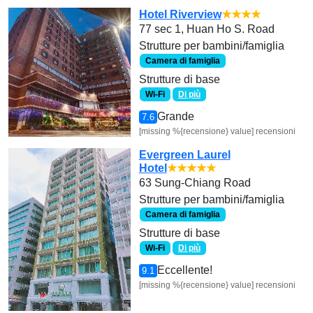
Hotel Riverview
★★★★
77 sec 1, Huan Ho S. Road
Strutture per bambini/famiglia
Camera di famiglia
Strutture di base
Wi-Fi
Di più
Grande
7.6
[missing %{recensione} value] recensioni
Evergreen Laurel
Hotel
★★★★★
63 Sung-Chiang Road
Strutture per bambini/famiglia
Camera di famiglia
Strutture di base
Wi-Fi
Di più
Eccellente!
9.1
[missing %{recensione} value] recensioni