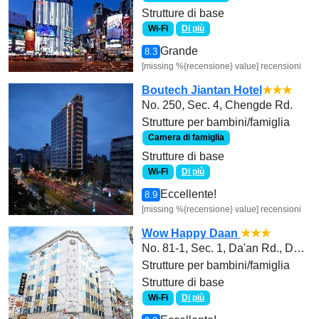
Strutture di base
Wi-Fi
Di più
Grande
8.3
[missing %{recensione} value] recensioni
Boutech Jiantan Hotel
★★★
No. 250, Sec. 4, Chengde Rd.
Strutture per bambini/famiglia
Camera di famiglia
Strutture di base
Wi-Fi
Di più
Eccellente!
8.9
[missing %{recensione} value] recensioni
Wow Happy Daan
★★★
No. 81-1, Sec. 1, Da'an Rd., Da’an Dist., Taipei City 106 , Taiwan (R.O.C.)
Strutture per bambini/famiglia
Strutture di base
Wi-Fi
Di più