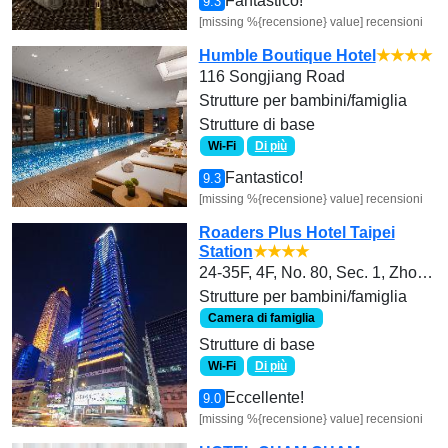
Fantastico!
9.3
[missing %{recensione} value] recensioni
Humble Boutique Hotel
★★★★
116 Songjiang Road
Strutture per bambini/famiglia
Strutture di base
Wi-Fi
Di più
Fantastico!
9.3
[missing %{recensione} value] recensioni
Roaders Plus Hotel Taipei
Station
★★★★
24-35F, 4F, No. 80, Sec. 1, Zhongxiao W. Rd., Zhongzheng Dist., Taipei City 100, Taiwan(R.O.C.)
Strutture per bambini/famiglia
Camera di famiglia
Strutture di base
Wi-Fi
Di più
Eccellente!
9.0
[missing %{recensione} value] recensioni