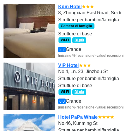
Kdm Hotel
★★★
8, Zhongxiao East Road, Section 3, Daan District 10652, Taipei, Taiwan
Strutture per bambini/famiglia
Camera di famiglia
Strutture di base
Wi-Fi
Di più
Grande
8.2
[missing %{recensione} value] recensioni
VIP Hotel
★★★
No.4, Ln. 23, Jinzhou St
Strutture per bambini/famiglia
Strutture di base
Wi-Fi
Di più
Grande
8.0
[missing %{recensione} value] recensioni
Hotel PaPa Whale
★★★★
No.46, Kunming St.
Strutture per bambini/famiglia