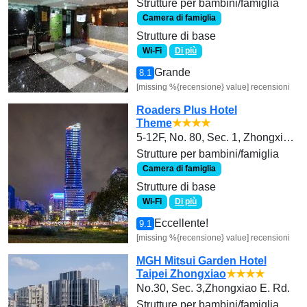
Strutture per bambini/famiglia
Camera di famiglia
Strutture di base
Wi-Fi
Di più
Grande
8.1
[missing %{recensione} value] recensioni
Roaders Plus Hotel
Theme
★★★★
5-12F, No. 80, Sec. 1, Zhongxiao W. Rd., Zhongzheng Dist.
Strutture per bambini/famiglia
Camera di famiglia
Strutture di base
Wi-Fi
Di più
Eccellente!
9.1
[missing %{recensione} value] recensioni
MGH Mitsui Garden Hotel
Taipei Zhongxiao
★★★★
No.30, Sec. 3,Zhongxiao E. Rd.
Strutture per bambini/famiglia