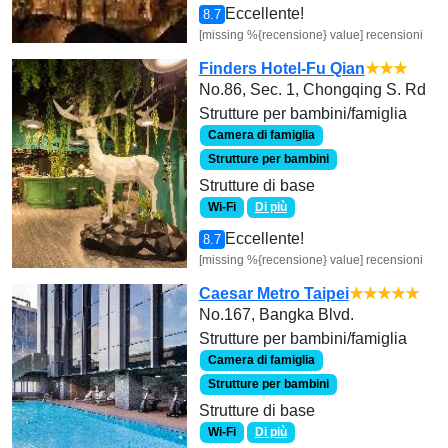
Eccellente!
8.7
[missing %{recensione} value] recensioni
Finders Hotel-Fu Qian
★★★
No.86, Sec. 1, Chongqing S. Rd
Strutture per bambini/famiglia
Camera di famiglia
Strutture per bambini
Strutture di base
Wi-Fi
Di più
Eccellente!
8.7
[missing %{recensione} value] recensioni
Caesar Metro Taipei
★★★★★
No.167, Bangka Blvd.
Strutture per bambini/famiglia
Camera di famiglia
Strutture per bambini
Strutture di base
Wi-Fi
Di più