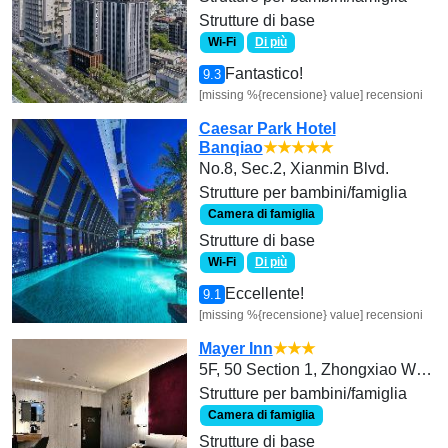
Strutture di base
Wi-Fi
Di più
Fantastico!
9.3
[missing %{recensione} value] recensioni
Caesar Park Hotel
Banqiao
★★★★★
No.8, Sec.2, Xianmin Blvd.
Strutture per bambini/famiglia
Camera di famiglia
Strutture di base
Wi-Fi
Di più
Eccellente!
9.1
[missing %{recensione} value] recensioni
Mayer Inn
★★★
5F, 50 Section 1, Zhongxiao West Road
Strutture per bambini/famiglia
Camera di famiglia
Strutture di base