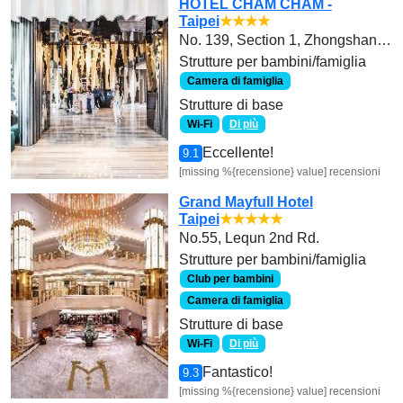
HOTEL CHAM CHAM -
Taipei
★★★★
No. 139, Section 1, Zhongshan Road
Strutture per bambini/famiglia
Camera di famiglia
Strutture di base
Wi-Fi
Di più
Eccellente!
9.1
[missing %{recensione} value] recensioni
Grand Mayfull Hotel
Taipei
★★★★★
No.55, Lequn 2nd Rd.
Strutture per bambini/famiglia
Club per bambini
Camera di famiglia
Strutture di base
Wi-Fi
Di più
Fantastico!
9.3
[missing %{recensione} value] recensioni