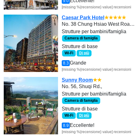
Eccellente!
9.0
[missing %{recensione} value] recensioni
Caesar Park Hotel
★★★★★
No. 38 Chung Hsiao West Road, Section 1
Strutture per bambini/famiglia
Camera di famiglia
Strutture di base
Wi-Fi
Di più
Grande
8.3
[missing %{recensione} value] recensioni
Sunny Room
★★
No. 56, Shuqi Rd.,
Strutture per bambini/famiglia
Camera di famiglia
Strutture di base
Wi-Fi
Di più
Eccellente!
8.9
[missing %{recensione} value] recensioni