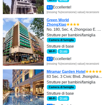
Eccellente!
9.0
[missing %{recensione} value] recensioni
Green World
ZhongXiao
★★★★
No. 180, Sec. 4, Zhongxiao E. Rd.
Strutture per bambini/famiglia
Camera di famiglia
Strutture di base
Wi-Fi
Di più
Eccellente!
8.7
[missing %{recensione} value] recensioni
Miramar Garden Hotel
★★★★★
83 Sec. 3 Civic Blvd. Jhongshan Distric
Strutture per bambini/famiglia
Camera di famiglia
Strutture di base
Wi-Fi
Di più