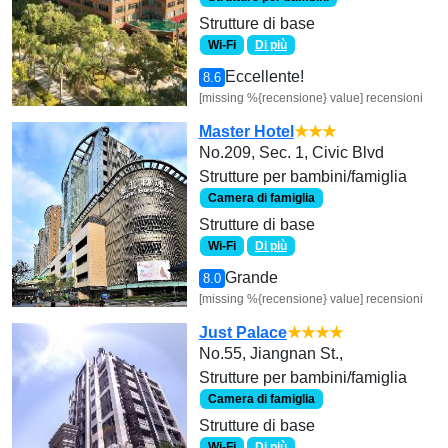
Strutture di base
Wi-Fi
Di più
Eccellente!
8.6
[missing %{recensione} value] recensioni
Master Hotel
★★★
No.209, Sec. 1, Civic Blvd
Strutture per bambini/famiglia
Camera di famiglia
Strutture di base
Wi-Fi
Di più
Grande
8.0
[missing %{recensione} value] recensioni
Just Palace
★★★★
No.55, Jiangnan St.,
Strutture per bambini/famiglia
Camera di famiglia
Strutture di base
Wi-Fi
Di più