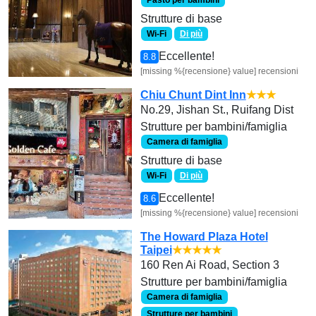
Pasto per bambini
Strutture di base
Wi-Fi
Di più
Eccellente!
8.8
[missing %{recensione} value] recensioni
Chiu Chunt Dint Inn
★★★
No.29, Jishan St., Ruifang Dist
Strutture per bambini/famiglia
Camera di famiglia
Strutture di base
Wi-Fi
Di più
Eccellente!
8.6
[missing %{recensione} value] recensioni
The Howard Plaza Hotel
Taipei
★★★★★
160 Ren Ai Road, Section 3
Strutture per bambini/famiglia
Camera di famiglia
Strutture per bambini