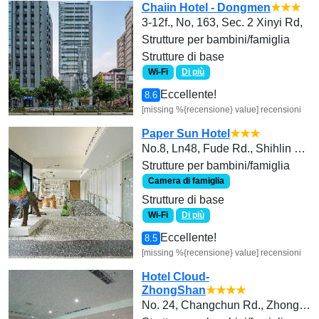
Chaiin Hotel - Dongmen
★★★
3-12f., No, 163, Sec. 2 Xinyi Rd,
Strutture per bambini/famiglia
Strutture di base
Wi-Fi
Di più
Eccellente!
8.6
[missing %{recensione} value] recensioni
Paper Sun Hotel
★★★
No.8, Ln48, Fude Rd., Shihlin Dist.,
Strutture per bambini/famiglia
Camera di famiglia
Strutture di base
Wi-Fi
Di più
Eccellente!
8.5
[missing %{recensione} value] recensioni
Hotel Cloud-
ZhongShan
★★★★
No. 24, Changchun Rd., Zhongshan Dist., Taipei City 104010, Taiwan