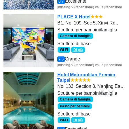
Eccellente!
8.7
[missing %{recensione} value] recensioni
PLACE X Hotel
★★★
B1, No. 109, Sec 5, Xinyi Rd.,
Strutture per bambini/famiglia
Camera di famiglia
Strutture di base
Wi-Fi
Di più
Grande
7.5
[missing %{recensione} value] recensioni
Hotel Metropolitan Premier
Taipei
★★★★★
No. 133, Section 3, Nanjing East Road
Strutture per bambini/famiglia
Camera di famiglia
Pasto per bambini
Strutture di base
Wi-Fi
Di più