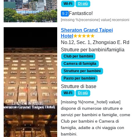
Wi-Fi
Di più
Fantastico!
9.2
[missing %{recensione} value] recensioni
Sheraton Grand Taipei
Hotel
★★★★★
No.12, Sec. 1, Zhongxiao E. Rd
Strutture per bambini/famiglia
Club per bambini
Camera di famiglia
Strutture per bambini
Pasto per bambini
Strutture di base
Wi-Fi
Di più
[missing %{nome_hotel} value]
dispone di numerose strutture e
servizi per bambini e famiglie, come
Club per bambini e Camera di
famiglia, adatte a chi viaggia con
bambini.