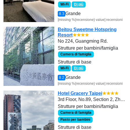
Wi-Fi
Di più
Grande
8.3
[missing %{recensione} value] recensioni
Beitou Sweetme Hotspring
Resort
★★★★
No 224, Guangming Rd.
Strutture per bambini/famiglia
Camera di famiglia
Strutture di base
Wi-Fi
Di più
Grande
8.2
[missing %{recensione} value] recensioni
Hotel Gracery Taipei
★★★★
3rd Floor, No.89, Section 2, Zhongxiao East Road,
Strutture per bambini/famiglia
Camera di famiglia
Pasto per bambini
Strutture di base