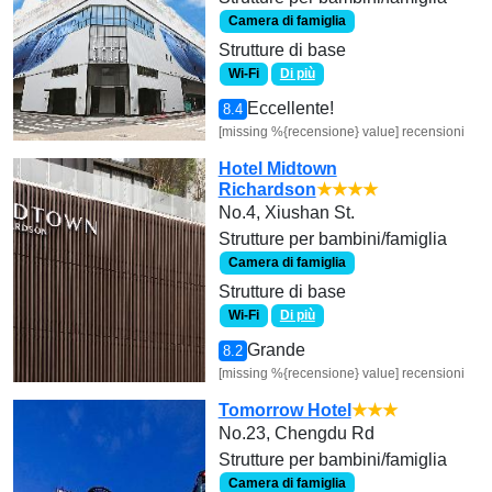
Camera di famiglia
Strutture di base
Wi-Fi
Di più
Eccellente!
8.4
[missing %{recensione} value] recensioni
Hotel Midtown
Richardson
★★★★
No.4, Xiushan St.
Strutture per bambini/famiglia
Camera di famiglia
Strutture di base
Wi-Fi
Di più
Grande
8.2
[missing %{recensione} value] recensioni
Tomorrow Hotel
★★★
No.23, Chengdu Rd
Strutture per bambini/famiglia
Camera di famiglia