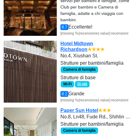
servizi per bambini e famiglie, come
Club per bambini e Camera di
famiglia, adatte a chi viaggia con
bambini.
Eccellente!
8.7
[missing %{recensione} value] recensioni
Hotel Midtown
Richardson
★★★★
No.4, Xiushan St.
Strutture per bambini/famiglia
Camera di famiglia
Strutture di base
Wi-Fi
Di più
Grande
8.2
[missing %{recensione} value] recensioni
Paper Sun Hotel
★★★
No.8, Ln48, Fude Rd., Shihlin Dist.,
Strutture per bambini/famiglia
Camera di famiglia