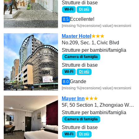
Strutture di base
Wi-Fi
Di più
Eccellente!
8.5
[missing %{recensione} value] recensioni
Master Hotel
★★★
No.209, Sec. 1, Civic Blvd
Strutture per bambini/famiglia
Camera di famiglia
Strutture di base
Wi-Fi
Di più
Grande
8.0
[missing %{recensione} value] recensioni
Mayer Inn
★★★
5F, 50 Section 1, Zhongxiao West Road
Strutture per bambini/famiglia
Camera di famiglia
Strutture di base
Wi-Fi
Di più