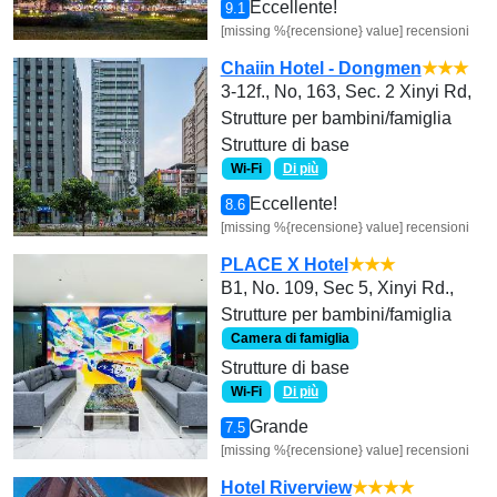
Eccellente!
9.1
[missing %{recensione} value] recensioni
Chaiin Hotel - Dongmen
★★★
3-12f., No, 163, Sec. 2 Xinyi Rd,
Strutture per bambini/famiglia
Strutture di base
Wi-Fi
Di più
Eccellente!
8.6
[missing %{recensione} value] recensioni
PLACE X Hotel
★★★
B1, No. 109, Sec 5, Xinyi Rd.,
Strutture per bambini/famiglia
Camera di famiglia
Strutture di base
Wi-Fi
Di più
Grande
7.5
[missing %{recensione} value] recensioni
Hotel Riverview
★★★★