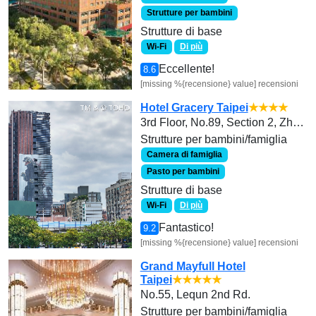
Strutture per bambini
Strutture di base
Wi-Fi
Di più
Eccellente!
8.6
[missing %{recensione} value] recensioni
Hotel Gracery Taipei
★★★★
3rd Floor, No.89, Section 2, Zhongxiao East Road,
Strutture per bambini/famiglia
Camera di famiglia
Pasto per bambini
Strutture di base
Wi-Fi
Di più
Fantastico!
9.2
[missing %{recensione} value] recensioni
Grand Mayfull Hotel
Taipei
★★★★★
No.55, Lequn 2nd Rd.
Strutture per bambini/famiglia