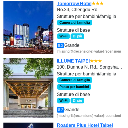
Tomorrow Hotel
★★★
No.23, Chengdu Rd
Strutture per bambini/famiglia
Camera di famiglia
Strutture di base
Wi-Fi
Di più
Grande
8.3
[missing %{recensione} value] recensioni
ILLUME TAIPEI
★★★
100, Dunhua N. Rd., Songshan Dist.
Strutture per bambini/famiglia
Camera di famiglia
Pasto per bambini
Strutture di base
Wi-Fi
Di più
Grande
8.2
[missing %{recensione} value] recensioni
Roaders Plus Hotel Taipei