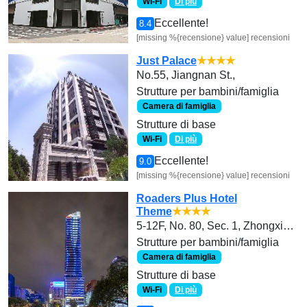
Wi-Fi
Di più
Eccellente!
8.4
[missing %{recensione} value] recensioni
Just Palace
★★★★
No.55, Jiangnan St.,
Strutture per bambini/famiglia
Camera di famiglia
Strutture di base
Wi-Fi
Di più
Eccellente!
9.0
[missing %{recensione} value] recensioni
Roaders Plus Hotel
Theme
★★★★
5-12F, No. 80, Sec. 1, Zhongxiao W. Rd., Zhongzheng Dist.
Strutture per bambini/famiglia
Camera di famiglia
Strutture di base
Wi-Fi
Di più