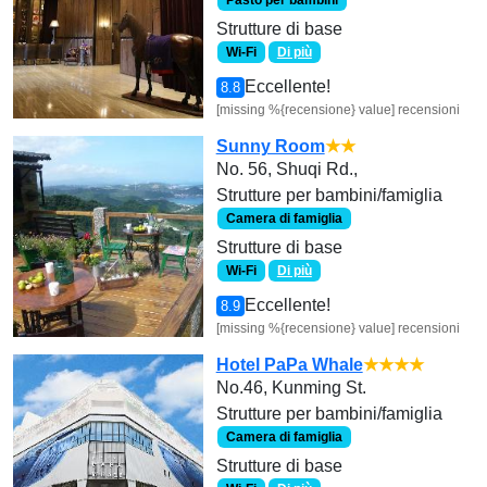
Pasto per bambini
Strutture di base
Wi-Fi
Di più
Eccellente!
8.8
[missing %{recensione} value] recensioni
Sunny Room
★★
No. 56, Shuqi Rd.,
Strutture per bambini/famiglia
Camera di famiglia
Strutture di base
Wi-Fi
Di più
Eccellente!
8.9
[missing %{recensione} value] recensioni
Hotel PaPa Whale
★★★★
No.46, Kunming St.
Strutture per bambini/famiglia
Camera di famiglia
Strutture di base