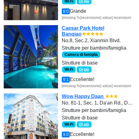
Wi-Fi
Di più
Grande
8.0
[missing %{recensione} value] recensioni
Caesar Park Hotel
Banqiao
★★★★★
No.8, Sec.2, Xianmin Blvd.
Strutture per bambini/famiglia
Camera di famiglia
Strutture di base
Wi-Fi
Di più
Eccellente!
9.1
[missing %{recensione} value] recensioni
Wow Happy Daan
★★★
No. 81-1, Sec. 1, Da'an Rd., Da’an Dist., Taipei City 106 , Taiwan (R.O.C.)
Strutture per bambini/famiglia
Strutture di base
Wi-Fi
Di più
Eccellente!
9.0