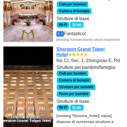
Club per bambini
Camera di famiglia
Strutture di base
Wi-Fi
Di più
Fantastico!
9.3
[missing %{recensione} value] recensioni
Sheraton Grand Taipei
Hotel
★★★★★
No.12, Sec. 1, Zhongxiao E. Rd
Strutture per bambini/famiglia
Club per bambini
Camera di famiglia
Strutture per bambini
Pasto per bambini
Strutture di base
Wi-Fi
Di più
[missing %{nome_hotel} value]
dispone di numerose strutture e