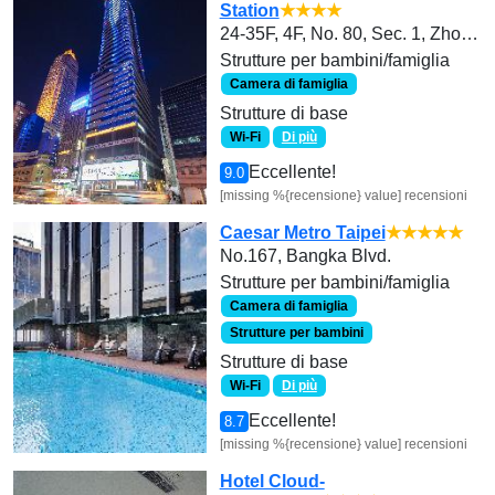
Station
★★★★
24-35F, 4F, No. 80, Sec. 1, Zhongxiao W. Rd., Zhongzheng Dist., Taipei City 100, Taiwan(R.O.C.)
Strutture per bambini/famiglia
Camera di famiglia
Strutture di base
Wi-Fi
Di più
Eccellente!
9.0
[missing %{recensione} value] recensioni
Caesar Metro Taipei
★★★★★
No.167, Bangka Blvd.
Strutture per bambini/famiglia
Camera di famiglia
Strutture per bambini
Strutture di base
Wi-Fi
Di più
Eccellente!
8.7
[missing %{recensione} value] recensioni
Hotel Cloud-