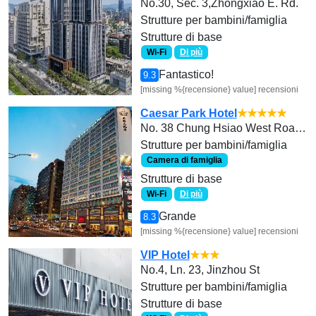
No.30, Sec. 3,Zhongxiao E. Rd.
Strutture per bambini/famiglia
Strutture di base
Wi-Fi
Di più
Fantastico!
9.3
[missing %{recensione} value] recensioni
Caesar Park Hotel
★★★★★
No. 38 Chung Hsiao West Road, Section 1
Strutture per bambini/famiglia
Camera di famiglia
Strutture di base
Wi-Fi
Di più
Grande
8.3
[missing %{recensione} value] recensioni
VIP Hotel
★★★
No.4, Ln. 23, Jinzhou St
Strutture per bambini/famiglia
Strutture di base