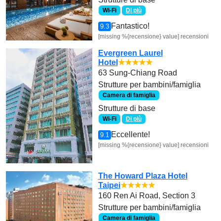
Wi-Fi
Di più
Fantastico!
9.3
[missing %{recensione} value] recensioni
Evergreen Laurel
Hotel
★★★★★
63 Sung-Chiang Road
Strutture per bambini/famiglia
Camera di famiglia
Strutture di base
Wi-Fi
Di più
Eccellente!
9.1
[missing %{recensione} value] recensioni
The Howard Plaza Hotel
Taipei
★★★★★
160 Ren Ai Road, Section 3
Strutture per bambini/famiglia
Camera di famiglia