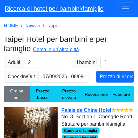
Ricerca di hotel per bambini/famiglie
HOME
Taiwan
Taipei
Taipei Hotel per bambini e per
famiglie
Cerca in un'altra città
Adulti
I bambini
CheckIn/Out
Ordina
Prezzo
Prezzo
Recensione
Popolare
per
basso
elevato
Palais de Chine Hotel
★★★★★
No. 3, Section 1, Chengde Road
Strutture per bambini/famiglia
Camera di famiglia