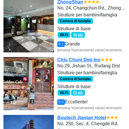
ZhongShan
★★★★
No. 24, Changchun Rd., Zhongshan Dist., Taipei City 104010, Taiwan
Strutture per bambini/famiglia
Camera di famiglia
Strutture di base
Wi-Fi
Di più
Grande
8.1
[missing %{recensione} value] recensioni
Chiu Chunt Dint Inn
★★★
No.29, Jishan St., Ruifang Dist
Strutture per bambini/famiglia
Camera di famiglia
Strutture di base
Wi-Fi
Di più
Eccellente!
8.6
[missing %{recensione} value] recensioni
Boutech Jiantan Hotel
★★★
No. 250, Sec. 4, Chengde Rd.