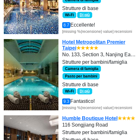
Camera di famiglia
Strutture di base
Wi-Fi
Di più
Eccellente!
8.7
[missing %{recensione} value] recensioni
Hotel Metropolitan Premier
Taipei
★★★★★
No. 133, Section 3, Nanjing East Road
Strutture per bambini/famiglia
Camera di famiglia
Pasto per bambini
Strutture di base
Wi-Fi
Di più
Fantastico!
9.3
[missing %{recensione} value] recensioni
Humble Boutique Hotel
★★★★
116 Songjiang Road
Strutture per bambini/famiglia
Strutture di base