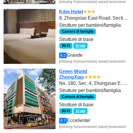
[missing %{recensione} value] recensioni
Kdm Hotel
★★★
8, Zhongxiao East Road, Section 3, Daan District 10652, Taipei, Taiwan
Strutture per bambini/famiglia
Camera di famiglia
Strutture di base
Wi-Fi
Di più
Grande
8.2
[missing %{recensione} value] recensioni
Green World
ZhongXiao
★★★★
No. 180, Sec. 4, Zhongxiao E. Rd.
Strutture per bambini/famiglia
Camera di famiglia
Strutture di base
Wi-Fi
Di più
Eccellente!
8.7
[missing %{recensione} value] recensioni