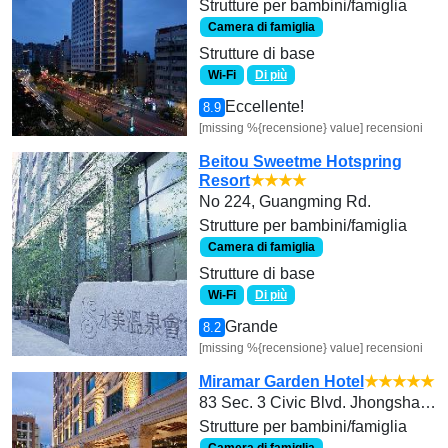
Strutture per bambini/famiglia
Camera di famiglia
Strutture di base
Wi-Fi
Di più
Eccellente!
8.9
[missing %{recensione} value] recensioni
Beitou Sweetme Hotspring
Resort
★★★★
No 224, Guangming Rd.
Strutture per bambini/famiglia
Camera di famiglia
Strutture di base
Wi-Fi
Di più
Grande
8.2
[missing %{recensione} value] recensioni
Miramar Garden Hotel
★★★★★
83 Sec. 3 Civic Blvd. Jhongshan Distric
Strutture per bambini/famiglia