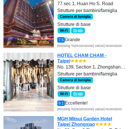
77 sec 1, Huan Ho S. Road
Strutture per bambini/famiglia
Camera di famiglia
Strutture di base
Wi-Fi
Di più
Grande
7.6
[missing %{recensione} value] recensioni
HOTEL CHAM CHAM -
Taipei
★★★★
No. 139, Section 1, Zhongshan Road
Strutture per bambini/famiglia
Camera di famiglia
Strutture di base
Wi-Fi
Di più
Eccellente!
9.1
[missing %{recensione} value] recensioni
MGH Mitsui Garden Hotel
Taipei Zhongxiao
★★★★