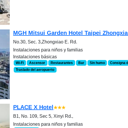
MGH Mitsui Garden Hotel Taipei Zhongxi
No.30, Sec. 3,Zhongxiao E. Rd.
Instalaciones para niños y familias
Instalaciones básicas
Wi-Fi
Ascensor
Restaurantes
Bar
Sin humo
Consigna d
Traslado del aeropuerto
PLACE X Hotel
★★★
B1, No. 109, Sec 5, Xinyi Rd.,
Instalaciones para niños y familias