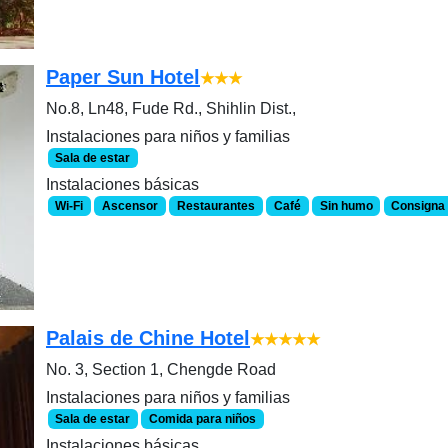
Paper Sun Hotel
★★★
No.8, Ln48, Fude Rd., Shihlin Dist.,
Instalaciones para niños y familias
Sala de estar
Instalaciones básicas
Wi-Fi
Ascensor
Restaurantes
Café
Sin humo
Consigna 
Palais de Chine Hotel
★★★★★
No. 3, Section 1, Chengde Road
Instalaciones para niños y familias
Sala de estar
Comida para niños
Instalaciones básicas