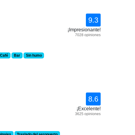
9.3
¡Impresionante!
7028 opiniones
Café
Bar
Sin humo
8.6
¡Excelente!
3625 opiniones
uipajes
Traslado del aeropuerto