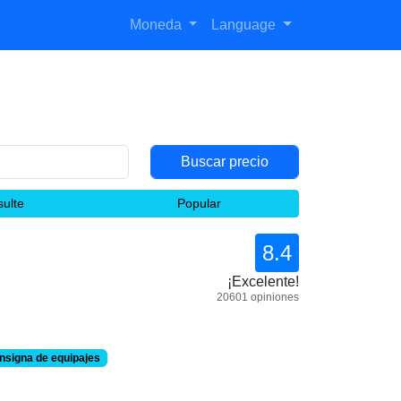
Moneda
Language
ulte
Popular
8.4
¡Excelente!
20601 opiniones
nsigna de equipajes