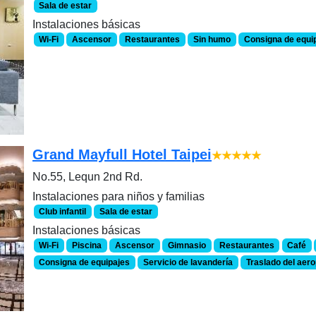
Sala de estar
Instalaciones básicas
Wi-Fi
Ascensor
Restaurantes
Sin humo
Consigna de equi
Grand Mayfull Hotel Taipei
★★★★★
No.55, Lequn 2nd Rd.
Instalaciones para niños y familias
Club infantil
Sala de estar
Instalaciones básicas
Wi-Fi
Piscina
Ascensor
Gimnasio
Restaurantes
Café
Consigna de equipajes
Servicio de lavandería
Traslado del aer