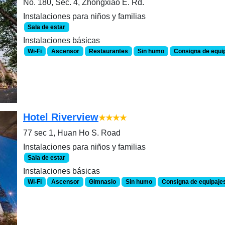
No. 180, Sec. 4, Zhongxiao E. Rd.
Instalaciones para niños y familias
Sala de estar
Instalaciones básicas
Wi-Fi
Ascensor
Restaurantes
Sin humo
Consigna de equi
Hotel Riverview
★★★★
77 sec 1, Huan Ho S. Road
Instalaciones para niños y familias
Sala de estar
Instalaciones básicas
Wi-Fi
Ascensor
Gimnasio
Sin humo
Consigna de equipaje