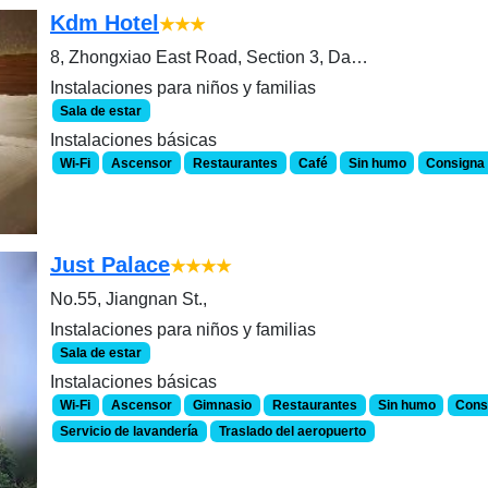
Kdm Hotel
★★★
8, Zhongxiao East Road, Section 3, Daan District 10652, Taipei, Taiwan
Instalaciones para niños y familias
Sala de estar
Instalaciones básicas
Wi-Fi
Ascensor
Restaurantes
Café
Sin humo
Consigna 
Just Palace
★★★★
No.55, Jiangnan St.,
Instalaciones para niños y familias
Sala de estar
Instalaciones básicas
Wi-Fi
Ascensor
Gimnasio
Restaurantes
Sin humo
Cons
Servicio de lavandería
Traslado del aeropuerto