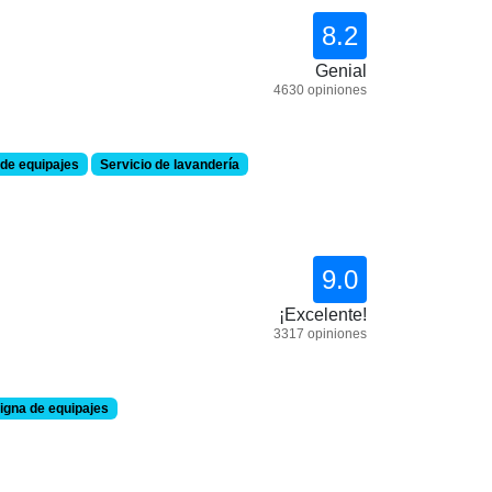
8.2
Genial
4630 opiniones
de equipajes
Servicio de lavandería
9.0
¡Excelente!
3317 opiniones
igna de equipajes