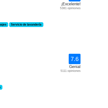
¡Excelente!
5381 opiniones
pajes
Servicio de lavandería
7.6
Genial
5111 opiniones
s