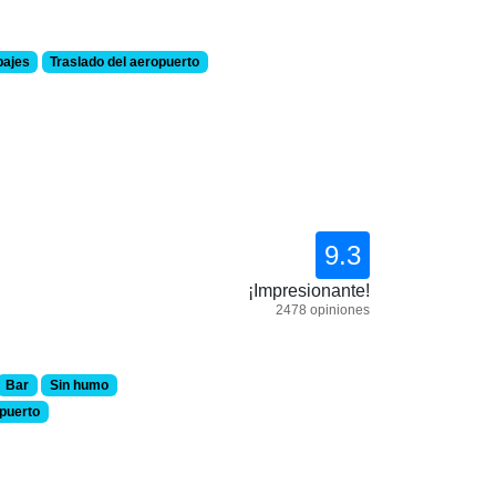
pajes
Traslado del aeropuerto
9.3
¡Impresionante!
2478 opiniones
Bar
Sin humo
opuerto