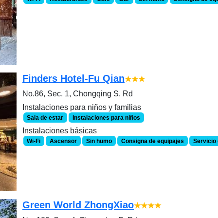
Finders Hotel-Fu Qian
★★★
No.86, Sec. 1, Chongqing S. Rd
Instalaciones para niños y familias
Sala de estar
Instalaciones para niños
Instalaciones básicas
Wi-Fi
Ascensor
Sin humo
Consigna de equipajes
Servicio
Green World ZhongXiao
★★★★