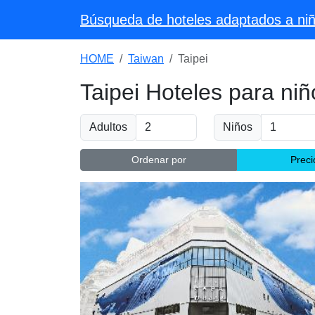
Búsqueda de hoteles adaptados a niño
HOME
Taiwan
Taipei
Taipei Hoteles para niñ
Adultos
Niños
Ordenar por
Preci