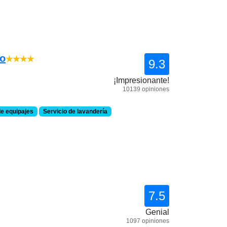
ao
★★★★
9.3
¡Impresionante!
10139 opiniones
e equipajes
Servicio de lavandería
7.5
Genial
1097 opiniones