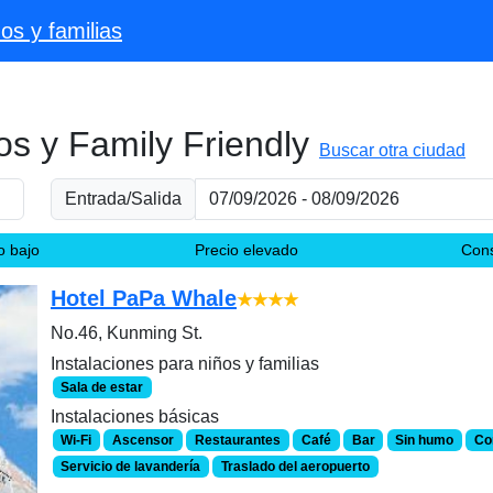
s y familias
os y Family Friendly
Buscar otra ciudad
Entrada/Salida
o bajo
Precio elevado
Cons
Hotel PaPa Whale
★★★★
No.46, Kunming St.
Instalaciones para niños y familias
Sala de estar
Instalaciones básicas
Wi-Fi
Ascensor
Restaurantes
Café
Bar
Sin humo
Co
Servicio de lavandería
Traslado del aeropuerto