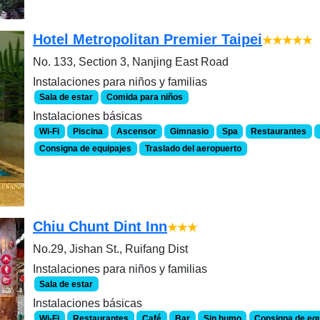
Hotel Metropolitan Premier Taipei
★★★★★
No. 133, Section 3, Nanjing East Road
Instalaciones para niños y familias
Sala de estar
Comida para niños
Instalaciones básicas
Wi-Fi
Piscina
Ascensor
Gimnasio
Spa
Restaurantes
Consigna de equipajes
Traslado del aeropuerto
Chiu Chunt Dint Inn
★★★
No.29, Jishan St., Ruifang Dist
Instalaciones para niños y familias
Sala de estar
Instalaciones básicas
Wi-Fi
Restaurantes
Café
Bar
Sin humo
Consigna de eq