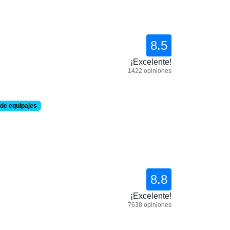
8.5
¡Excelente!
1422 opiniones
de equipajes
8.8
¡Excelente!
7638 opiniones