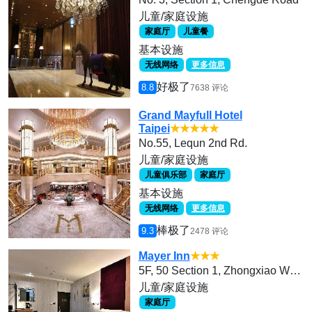
儿童/家庭设施
家庭厅
儿童餐
基本设施
无线网络
更多信息
好极了
8.8
7638 评论
Grand Mayfull Hotel
Taipei
★★★★★
No.55, Lequn 2nd Rd.
儿童/家庭设施
儿童俱乐部
家庭厅
基本设施
无线网络
更多信息
棒极了
9.3
2478 评论
Mayer Inn
★★★
5F, 50 Section 1, Zhongxiao West Road
儿童/家庭设施
家庭厅