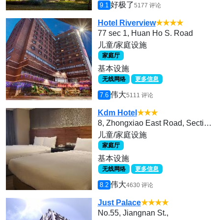
好极了
9.1
5177 评论
Hotel Riverview
★★★★
77 sec 1, Huan Ho S. Road
儿童/家庭设施
家庭厅
基本设施
无线网络
更多信息
伟大
7.6
5111 评论
Kdm Hotel
★★★
8, Zhongxiao East Road, Section 3, Daan District 10652, Taipei, Taiwan
儿童/家庭设施
家庭厅
基本设施
无线网络
更多信息
伟大
8.2
4630 评论
Just Palace
★★★★
No.55, Jiangnan St.,