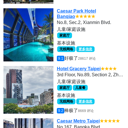
Caesar Park Hotel
Banqiao
★★★★★
No.8, Sec.2, Xianmin Blvd.
儿童/家庭设施
家庭厅
基本设施
无线网络
更多信息
好极了
9.1
28617 评论
Hotel Gracery Taipei
★★★★
3rd Floor, No.89, Section 2, Zhongxiao East Road,
儿童/家庭设施
家庭厅
儿童餐
基本设施
无线网络
更多信息
棒极了
9.2
8669 评论
Caesar Metro Taipei
★★★★★
No.167, Bangka Blvd.