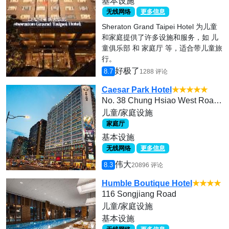
基本设施
无线网络
更多信息
Sheraton Grand Taipei Hotel 为儿童
和家庭提供了许多设施和服务，如 儿
童俱乐部 和 家庭厅 等，适合带儿童旅
行。
好极了
8.7
1288 评论
Caesar Park Hotel
★★★★★
No. 38 Chung Hsiao West Road, Section 1
儿童/家庭设施
家庭厅
基本设施
无线网络
更多信息
伟大
8.3
20896 评论
Humble Boutique Hotel
★★★★
116 Songjiang Road
儿童/家庭设施
基本设施