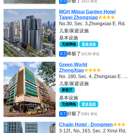
好极了
8.5
1422 评论
MGH Mitsui Garden Hotel
Taipei Zhongxiao
★★★★
No.30, Sec. 3,Zhongxiao E. Rd.
儿童/家庭设施
基本设施
无线网络
更多信息
棒极了
9.3
10139 评论
Green World
ZhongXiao
★★★★
No. 180, Sec. 4, Zhongxiao E. Rd.
儿童/家庭设施
家庭厅
基本设施
无线网络
更多信息
好极了
8.7
5381 评论
Chaiin Hotel - Dongmen
★★★
3-12f., No, 163, Sec. 2 Xinyi Rd,