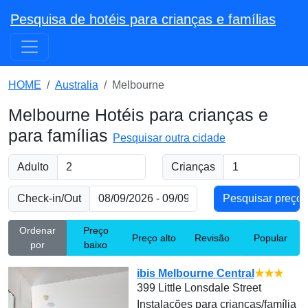
Pesquisa de hotéis para crianças e famílias
HOME
Australia
Melbourne
Melbourne Hotéis para crianças e
para famílias
Pesquisar outra cidade
Adulto
Crianças
Check-in/Out
Ordenar
Preço
Preço alto
Revisão
Popular
por
baixo
ibis Melbourne Central
★★★
399 Little Lonsdale Street
Instalações para crianças/família