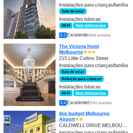
Instalações para crianças/família
Sala de estar
Instalações básicas
Wi-Fi
Mais informações
Excelente
8.2
3504 revisões
The Victoria Hotel
Melbourne
★★★
215 Little Collins Street
Instalações para crianças/família
Sala de estar
Refeição para crianças
Instalações básicas
Wi-Fi
Mais informações
Excelente!
8.4
2591 revisões
ibis budget Melbourne
Airport
★★
CALDWELL DRIVE MELBOURNE AIRPORT
Instalações para crianças/família