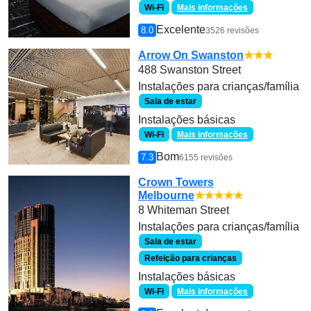
Wi-Fi
Mais informações
Excelente
8.0
3526 revisões
Arrow On Swanston
★★★
488 Swanston Street
Instalações para crianças/família
Sala de estar
Instalações básicas
Wi-Fi
Mais informações
Bom
7.3
6155 revisões
Crown Towers
Melbourne
★★★★★
8 Whiteman Street
Instalações para crianças/família
Sala de estar
Refeição para crianças
Instalações básicas
Wi-Fi
Mais informações