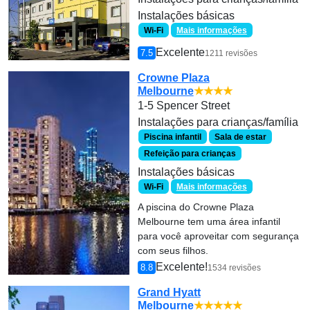
Instalações básicas
Wi-Fi
Mais informações
Excelente
7.5
1211 revisões
Crowne Plaza
Melbourne
★★★★
1-5 Spencer Street
Instalações para crianças/família
Piscina infantil
Sala de estar
Refeição para crianças
Instalações básicas
Wi-Fi
Mais informações
A piscina do Crowne Plaza
Melbourne tem uma área infantil
para você aproveitar com segurança
com seus filhos.
Excelente!
8.8
1534 revisões
Grand Hyatt
Melbourne
★★★★★