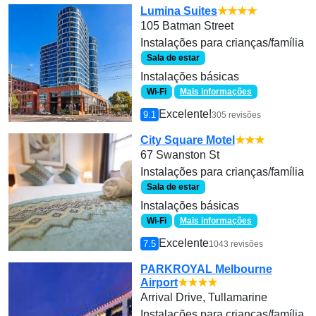
Lumina Suites
★★★★
105 Batman Street
Instalações para crianças/família
Sala de estar
Instalações básicas
Wi-Fi
Mais informações
Excelente!
9.1
305 revisões
City Square Motel
★★★
67 Swanston St
Instalações para crianças/família
Sala de estar
Instalações básicas
Wi-Fi
Mais informações
Excelente
7.5
1043 revisões
PARKROYAL Melbourne
Airport
★★★★
Arrival Drive, Tullamarine
Instalações para crianças/família