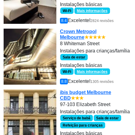
Instalações básicas
Wi-Fi
Mais informações
Excelente!
8.4
2824 revisões
Crown Metropol
Melbourne
★★★★★
8 Whiteman Street
Instalações para crianças/família
Sala de estar
Instalações básicas
Wi-Fi
Mais informações
Excelente!
8.8
1305 revisões
ibis budget Melbourne
CBD
★★★
97-103 Elizabeth Street
Instalações para crianças/família
Serviço de babá
Sala de estar
Refeição para crianças
Instalações básicas