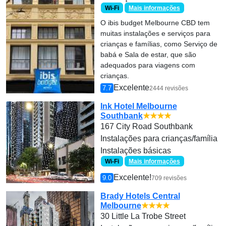
Wi-Fi
Mais informações
O ibis budget Melbourne CBD tem
muitas instalações e serviços para
crianças e famílias, como Serviço de
babá e Sala de estar, que são
adequados para viagens com
crianças.
Excelente
7.7
2444 revisões
Ink Hotel Melbourne
Southbank
★★★★
167 City Road Southbank
Instalações para crianças/família
Instalações básicas
Wi-Fi
Mais informações
Excelente!
9.0
709 revisões
Brady Hotels Central
Melbourne
★★★★
30 Little La Trobe Street