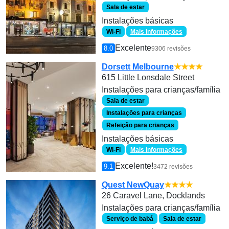
Sala de estar
Instalações básicas
Wi-Fi
Mais informações
Excelente
8.0
9306 revisões
Dorsett Melbourne
★★★★
615 Little Lonsdale Street
Instalações para crianças/família
Sala de estar
Instalações para crianças
Refeição para crianças
Instalações básicas
Wi-Fi
Mais informações
Excelente!
9.1
3472 revisões
Quest NewQuay
★★★★
26 Caravel Lane, Docklands
Instalações para crianças/família
Serviço de babá
Sala de estar