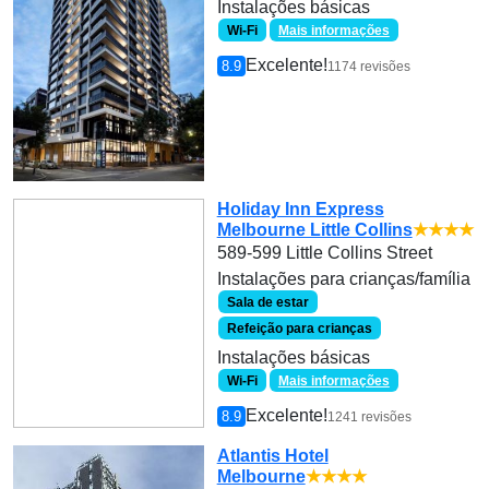
Instalações básicas
Wi-Fi
Mais informações
Excelente!
8.9
1174 revisões
Holiday Inn Express
Melbourne Little Collins
★★★★
589-599 Little Collins Street
Instalações para crianças/família
Sala de estar
Refeição para crianças
Instalações básicas
Wi-Fi
Mais informações
Excelente!
8.9
1241 revisões
Atlantis Hotel
Melbourne
★★★★