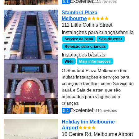
Excelente!
9.1
1155 revisões
Stamford Plaza
Melbourne
★★★★★
111 Little Collins Street
Instalações para crianças/família
Serviço de babá
Sala de estar
Refeição para crianças
Instalações básicas
Wi-Fi
Mais informações
O Stamford Plaza Melbourne tem
muitas instalações e serviços para
crianças e famílias, como Serviço de
babá e Sala de estar, que são
adequados para viagens com
crianças.
Excelente!
8.4
1410 revisões
Holiday Inn Melbourne
Airport
★★★★
10 Centre Rd, Melbourne Airport