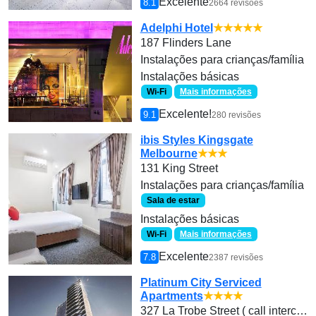
Excelente
8.1
2664 revisões
Adelphi Hotel
★★★★★
187 Flinders Lane
Instalações para crianças/família
Instalações básicas
Wi-Fi
Mais informações
Excelente!
9.1
280 revisões
ibis Styles Kingsgate
Melbourne
★★★
131 King Street
Instalações para crianças/família
Sala de estar
Instalações básicas
Wi-Fi
Mais informações
Excelente
7.8
2387 revisões
Platinum City Serviced
Apartments
★★★★
327 La Trobe Street ( call intercom 305)