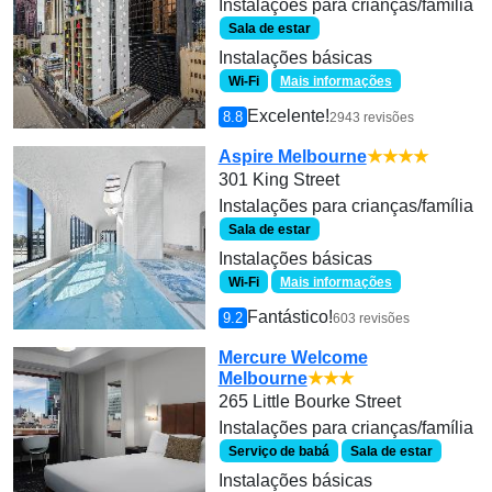
Instalações para crianças/família
Sala de estar
Instalações básicas
Wi-Fi
Mais informações
Excelente!
8.8
2943 revisões
Aspire Melbourne
★★★★
301 King Street
Instalações para crianças/família
Sala de estar
Instalações básicas
Wi-Fi
Mais informações
Fantástico!
9.2
603 revisões
Mercure Welcome
Melbourne
★★★
265 Little Bourke Street
Instalações para crianças/família
Serviço de babá
Sala de estar
Instalações básicas