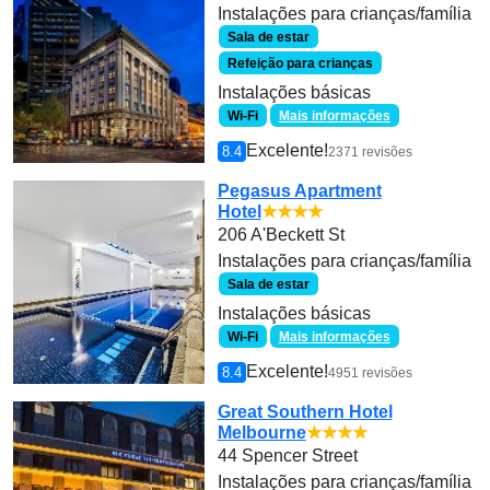
Instalações para crianças/família
Sala de estar
Refeição para crianças
Instalações básicas
Wi-Fi
Mais informações
Excelente!
8.4
2371 revisões
Pegasus Apartment
Hotel
★★★★
206 A'Beckett St
Instalações para crianças/família
Sala de estar
Instalações básicas
Wi-Fi
Mais informações
Excelente!
8.4
4951 revisões
Great Southern Hotel
Melbourne
★★★★
44 Spencer Street
Instalações para crianças/família