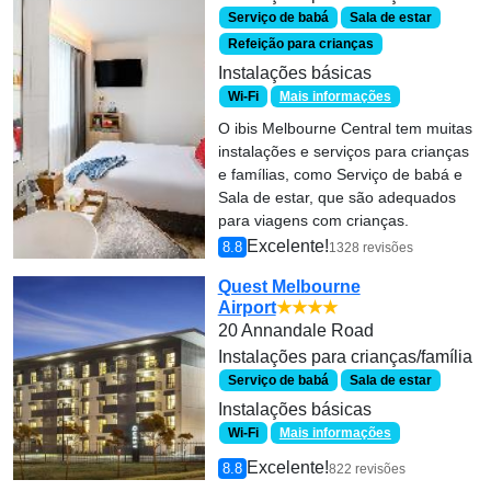
Serviço de babá
Sala de estar
Refeição para crianças
Instalações básicas
Wi-Fi
Mais informações
O ibis Melbourne Central tem muitas
instalações e serviços para crianças
e famílias, como Serviço de babá e
Sala de estar, que são adequados
para viagens com crianças.
Excelente!
8.8
1328 revisões
Quest Melbourne
Airport
★★★★
20 Annandale Road
Instalações para crianças/família
Serviço de babá
Sala de estar
Instalações básicas
Wi-Fi
Mais informações
Excelente!
8.8
822 revisões