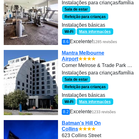
Instalações para crianças/família
Sala de estar
Refeição para crianças
Instalações básicas
Wi-Fi
Mais informações
Excelente!
8.6
1285 revisões
Mantra Melbourne
Airport
★★★★
Corner Melrose & Trade Park Drive
Instalações para crianças/família
Sala de estar
Refeição para crianças
Instalações básicas
Wi-Fi
Mais informações
Excelente
8.2
1233 revisões
Batman's Hill On
Collins
★★★★
623 Collins Street