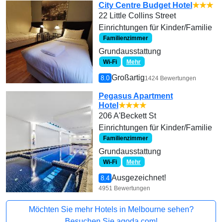
City Centre Budget Hotel
★★★
22 Little Collins Street
Einrichtungen für Kinder/Familie
Familienzimmer
Grundausstattung
Wi-Fi
Mehr
Großartig
8.0
1424 Bewertungen
Pegasus Apartment
Hotel
★★★★
206 A'Beckett St
Einrichtungen für Kinder/Familie
Familienzimmer
Grundausstattung
Wi-Fi
Mehr
Ausgezeichnet!
8.4
4951 Bewertungen
Möchten Sie mehr Hotels in Melbourne sehen?
Besuchen Sie agoda.com!