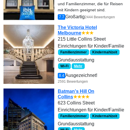
und Familienzimmer, die für Reisen
mit Kindern geeignet sind.
Großartig
7.7
2444 Bewertungen
The Victoria Hotel
Melbourne
★★★
215 Little Collins Street
Einrichtungen für Kinder/Familie
Familienzimmer
Kindermahlzeit
Grundausstattung
Wi-Fi
Mehr
Ausgezeichnet!
8.4
2591 Bewertungen
Batman's Hill On
Collins
★★★★
623 Collins Street
Einrichtungen für Kinder/Familie
Familienzimmer
Kindermahlzeit
Grundausstattung