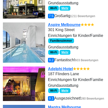
Grundausstattung
Wi-Fi
Mehr
Großartig
7.5
1211 Bewertungen
Aspire Melbourne
★★★★
301 King Street
Einrichtungen für Kinder/Familie
Familienzimmer
Grundausstattung
Wi-Fi
Mehr
Fantastisch!
9.2
603 Bewertungen
Adelphi Hotel
★★★★★
187 Flinders Lane
Einrichtungen für Kinder/Familie
Grundausstattung
Wi-Fi
Mehr
Ausgezeichnet!
9.1
280 Bewertungen
Mantra Melbourne