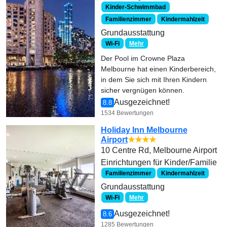
Kinder-Schwimmbad
Familienzimmer
Kindermahlzeit
Grundausstattung
Wi-Fi
Mehr
Der Pool im Crowne Plaza
Melbourne hat einen Kinderbereich,
in dem Sie sich mit Ihren Kindern
sicher vergnügen können.
Ausgezeichnet!
8.8
1534 Bewertungen
Holiday Inn Melbourne
Airport
★★★★
10 Centre Rd, Melbourne Airport
Einrichtungen für Kinder/Familie
Familienzimmer
Kindermahlzeit
Grundausstattung
Wi-Fi
Mehr
Ausgezeichnet!
8.6
1285 Bewertungen