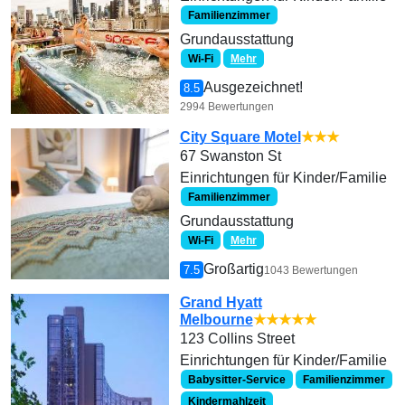
Familienzimmer
Grundausstattung
Wi-Fi
Mehr
Ausgezeichnet!
8.5
2994 Bewertungen
City Square Motel
★★★
67 Swanston St
Einrichtungen für Kinder/Familie
Familienzimmer
Grundausstattung
Wi-Fi
Mehr
Großartig
7.5
1043 Bewertungen
Grand Hyatt
Melbourne
★★★★★
123 Collins Street
Einrichtungen für Kinder/Familie
Babysitter-Service
Familienzimmer
Kindermahlzeit