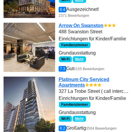
Wi-Fi
Mehr
Ausgezeichnet!
8.4
2371 Bewertungen
Arrow On Swanston
★★★
488 Swanston Street
Einrichtungen für Kinder/Familie
Familienzimmer
Grundausstattung
Wi-Fi
Mehr
Gut
7.3
6155 Bewertungen
Platinum City Serviced
Apartments
★★★★
327 La Trobe Street ( call intercom 305)
Einrichtungen für Kinder/Familie
Familienzimmer
Grundausstattung
Wi-Fi
Mehr
Großartig
8.2
3504 Bewertungen