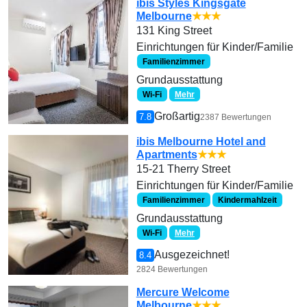
ibis Styles Kingsgate
Melbourne
★★★
131 King Street
Einrichtungen für Kinder/Familie
Familienzimmer
Grundausstattung
Wi-Fi
Mehr
Großartig
7.8
2387 Bewertungen
ibis Melbourne Hotel and
Apartments
★★★
15-21 Therry Street
Einrichtungen für Kinder/Familie
Familienzimmer
Kindermahlzeit
Grundausstattung
Wi-Fi
Mehr
Ausgezeichnet!
8.4
2824 Bewertungen
Mercure Welcome
Melbourne
★★★