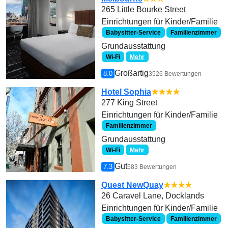
265 Little Bourke Street
Einrichtungen für Kinder/Familie
Babysitter-Service
Familienzimmer
Grundausstattung
Wi-Fi
Mehr
Großartig
8.0
3526 Bewertungen
Hotel Sophia
★★★★
277 King Street
Einrichtungen für Kinder/Familie
Familienzimmer
Grundausstattung
Wi-Fi
Mehr
Gut
7.3
583 Bewertungen
Quest NewQuay
★★★★
26 Caravel Lane, Docklands
Einrichtungen für Kinder/Familie
Babysitter-Service
Familienzimmer