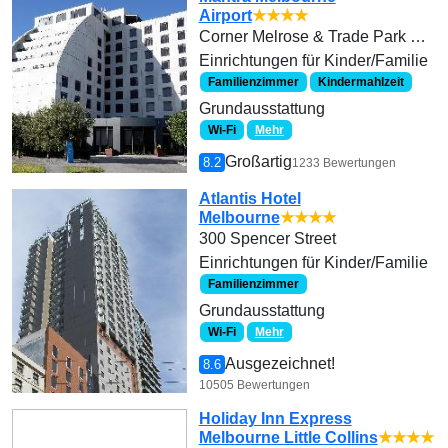
Airport
★★★★
Corner Melrose & Trade Park Drive
Einrichtungen für Kinder/Familie
Familienzimmer
Kindermahlzeit
Grundausstattung
Wi-Fi
Mehr
Großartig
8.2
1233 Bewertungen
Atlantis Hotel
Melbourne
★★★★
300 Spencer Street
Einrichtungen für Kinder/Familie
Familienzimmer
Grundausstattung
Wi-Fi
Mehr
Ausgezeichnet!
8.6
10505 Bewertungen
Holiday Inn Express
Melbourne Little Collins
★★★★