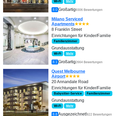
Wi-Fi
Mehr
Großartig
8.0
9306 Bewertungen
Milano Serviced
Apartments
★★★★
8 Franklin Street
Einrichtungen für Kinder/Familie
Familienzimmer
Grundausstattung
Wi-Fi
Mehr
Großartig
8.1
2664 Bewertungen
Quest Melbourne
Airport
★★★★
20 Annandale Road
Einrichtungen für Kinder/Familie
Babysitter-Service
Familienzimmer
Grundausstattung
Wi-Fi
Mehr
Ausgezeichnet!
8.8
822 Bewertungen