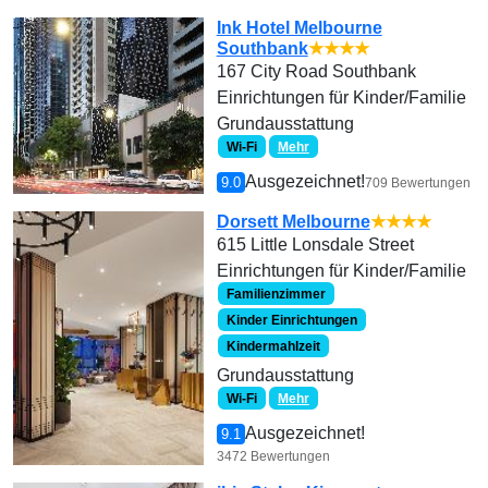
Ink Hotel Melbourne
Southbank
★★★★
167 City Road Southbank
Einrichtungen für Kinder/Familie
Grundausstattung
Wi-Fi
Mehr
Ausgezeichnet!
9.0
709 Bewertungen
Dorsett Melbourne
★★★★
615 Little Lonsdale Street
Einrichtungen für Kinder/Familie
Familienzimmer
Kinder Einrichtungen
Kindermahlzeit
Grundausstattung
Wi-Fi
Mehr
Ausgezeichnet!
9.1
3472 Bewertungen