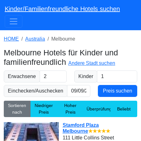
Kinder/Familienfreundliche Hotels suchen
HOME
Australia
Melbourne
Melbourne Hotels für Kinder und
familienfreundlich
Andere Stadt suchen
Erwachsene
Kinder
Einchecken/Auschecken
Sortieren
Niedriger
Hoher
Überprüfung
Beliebt
nach
Preis
Preis
Stamford Plaza
Melbourne
★★★★★
111 Little Collins Street