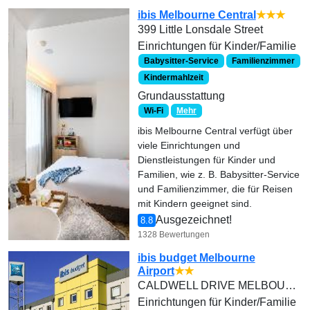
ibis Melbourne Central
★★★
399 Little Lonsdale Street
Einrichtungen für Kinder/Familie
Babysitter-Service
Familienzimmer
Kindermahlzeit
Grundausstattung
Wi-Fi
Mehr
ibis Melbourne Central verfügt über
viele Einrichtungen und
Dienstleistungen für Kinder und
Familien, wie z. B. Babysitter-Service
und Familienzimmer, die für Reisen
mit Kindern geeignet sind.
Ausgezeichnet!
8.8
1328 Bewertungen
ibis budget Melbourne
Airport
★★
CALDWELL DRIVE MELBOURNE AIRPORT
Einrichtungen für Kinder/Familie