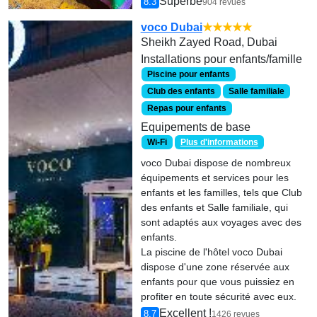
Superbe
8.3
904 revues
voco Dubai
★★★★★
Sheikh Zayed Road, Dubai
Installations pour enfants/famille
Piscine pour enfants
Club des enfants
Salle familiale
Repas pour enfants
Equipements de base
Wi-Fi
Plus d'informations
voco Dubai dispose de nombreux
équipements et services pour les
enfants et les familles, tels que Club
des enfants et Salle familiale, qui
sont adaptés aux voyages avec des
enfants.
La piscine de l'hôtel voco Dubai
dispose d'une zone réservée aux
enfants pour que vous puissiez en
profiter en toute sécurité avec eux.
Excellent !
8.7
1426 revues