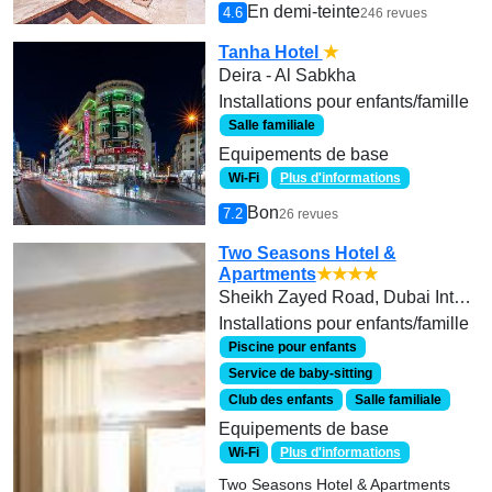
En demi-teinte
4.6
246 revues
Tanha Hotel
★
Deira - Al Sabkha
Installations pour enfants/famille
Salle familiale
Equipements de base
Wi-Fi
Plus d'informations
Bon
7.2
26 revues
Two Seasons Hotel &
Apartments
★★★★
Sheikh Zayed Road, Dubai Internet City, Dubai United Arab Emirates
Installations pour enfants/famille
Piscine pour enfants
Service de baby-sitting
Club des enfants
Salle familiale
Equipements de base
Wi-Fi
Plus d'informations
Two Seasons Hotel & Apartments