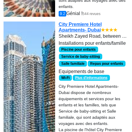
sont adaptés aux voyages avec des
enfants.
Génial !
9.2
544 revues
City Premiere Hotel
Apartments- Dubai
★★★★
Sheikh Zayed Road, between 1st & 2nd Interchange
Installations pour enfants/famille
Piscine pour enfants
Service de baby-sitting
Salle familiale
Repas pour enfants
Equipements de base
Wi-Fi
Plus d'informations
City Premiere Hotel Apartments-
Dubai dispose de nombreux
équipements et services pour les
enfants et les familles, tels que
Service de baby-sitting et Salle
familiale, qui sont adaptés aux
voyages avec des enfants.
La piscine de l'hôtel City Premiere