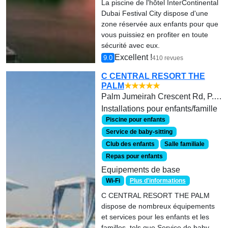
La piscine de l'hôtel InterContinental
Dubai Festival City dispose d'une
zone réservée aux enfants pour que
vous puissiez en profiter en toute
sécurité avec eux.
Excellent !
9.0
410 revues
C CENTRAL RESORT THE
PALM
★★★★★
Palm Jumeirah Crescent Rd, P.O.Box 22369
Installations pour enfants/famille
Piscine pour enfants
Service de baby-sitting
Club des enfants
Salle familiale
Repas pour enfants
Equipements de base
Wi-Fi
Plus d'informations
C CENTRAL RESORT THE PALM
dispose de nombreux équipements
et services pour les enfants et les
familles, tels que Service de baby-