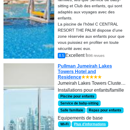
sitting et Club des enfants, qui sont
adaptés aux voyages avec des
enfants.
La piscine de l'hôtel C CENTRAL
RESORT THE PALM dispose d'une
zone réservée aux enfants pour que
vous puissiez en profiter en toute
sécurité avec eux.
Excellent !
8.5
896 revues
Pullman Jumeirah Lakes
Towers Hotel and
Residence
★★★★★
Jumeirah Lakes Towers Cluster T, Adjacent to Damac Properties Metro station
Installations pour enfants/famille
Piscine pour enfants
Service de baby-sitting
Salle familiale
Repas pour enfants
Equipements de base
Wi-Fi
Plus d'informations