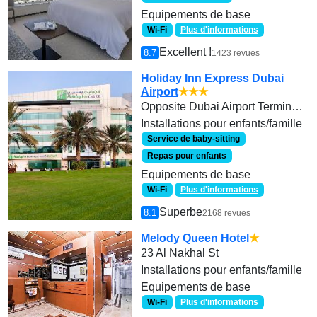
Equipements de base
Wi-Fi
Plus d'informations
Excellent !
8.7
1423 revues
Holiday Inn Express Dubai
Airport
★★★
Opposite Dubai Airport Terminal 3,
Installations pour enfants/famille
Service de baby-sitting
Repas pour enfants
Equipements de base
Wi-Fi
Plus d'informations
Superbe
8.1
2168 revues
Melody Queen Hotel
★
23 Al Nakhal St
Installations pour enfants/famille
Equipements de base
Wi-Fi
Plus d'informations