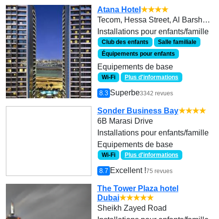
Atana Hotel
★★★★
Tecom, Hessa Street, Al Barsha South
Installations pour enfants/famille
Club des enfants
Salle familiale
Équipements pour enfants
Equipements de base
Wi-Fi
Plus d'informations
Superbe
8.3
3342 revues
Sonder Business Bay
★★★★
6B Marasi Drive
Installations pour enfants/famille
Equipements de base
Wi-Fi
Plus d'informations
Excellent !
8.7
75 revues
The Tower Plaza hotel
Dubai
★★★★★
Sheikh Zayed Road