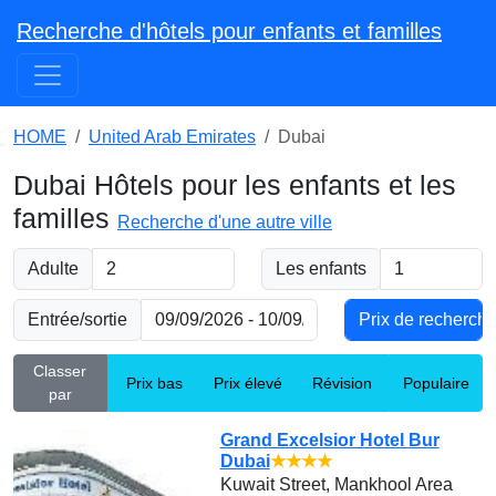
Recherche d'hôtels pour enfants et familles
HOME
United Arab Emirates
Dubai
Dubai Hôtels pour les enfants et les
familles
Recherche d'une autre ville
Adulte
Les enfants
Entrée/sortie
Classer
Prix bas
Prix élevé
Révision
Populaire
par
Grand Excelsior Hotel Bur
Dubai
★★★★
Kuwait Street, Mankhool Area