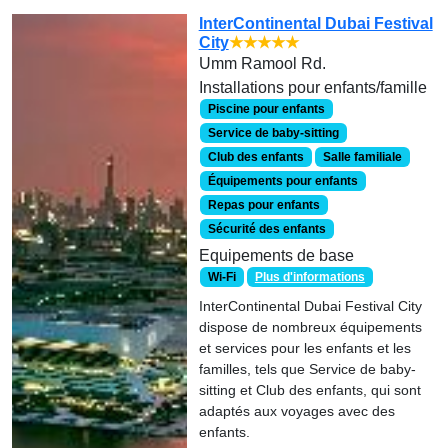
InterContinental Dubai Festival
City
★★★★★
Umm Ramool Rd.
Installations pour enfants/famille
Piscine pour enfants
Service de baby-sitting
Club des enfants
Salle familiale
Équipements pour enfants
Repas pour enfants
Sécurité des enfants
Equipements de base
Wi-Fi
Plus d'informations
InterContinental Dubai Festival City
dispose de nombreux équipements
et services pour les enfants et les
familles, tels que Service de baby-
sitting et Club des enfants, qui sont
adaptés aux voyages avec des
enfants.