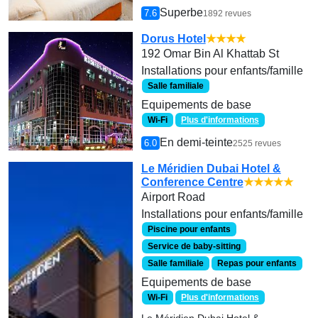
Superbe
7.6
1892 revues
Dorus Hotel
★★★★
192 Omar Bin Al Khattab St
Installations pour enfants/famille
Salle familiale
Equipements de base
Wi-Fi
Plus d'informations
En demi-teinte
6.0
2525 revues
Le Méridien Dubai Hotel &
Conference Centre
★★★★★
Airport Road
Installations pour enfants/famille
Piscine pour enfants
Service de baby-sitting
Salle familiale
Repas pour enfants
Equipements de base
Wi-Fi
Plus d'informations