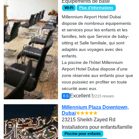
Equipements de base
Wi-Fi
Plus d'informations
Millennium Airport Hotel Dubai
dispose de nombreux équipements
et services pour les enfants et les
familles, tels que Service de baby-
sitting et Salle familiale, qui sont
adaptés aux voyages avec des
enfants.
La piscine de l'hôtel Millennium
Airport Hotel Dubai dispose d'une
zone réservée aux enfants pour que
vous puissiez en profiter en toute
sécurité avec eux.
Excellent !
8.6
2215 revues
Millennium Plaza Downtown,
Dubai
★★★★★
23215 Sheikh Zayed Rd
Installations pour enfants/famille
Piscine pour enfants