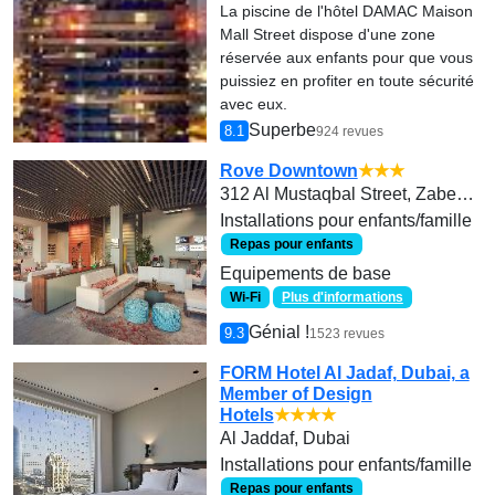
La piscine de l'hôtel DAMAC Maison
Mall Street dispose d'une zone
réservée aux enfants pour que vous
puissiez en profiter en toute sécurité
avec eux.
Superbe
8.1
924 revues
Rove Downtown
★★★
312 Al Mustaqbal Street, Zabeel 2
Installations pour enfants/famille
Repas pour enfants
Equipements de base
Wi-Fi
Plus d'informations
Génial !
9.3
1523 revues
FORM Hotel Al Jadaf, Dubai, a
Member of Design
Hotels
★★★★
Al Jaddaf, Dubai
Installations pour enfants/famille
Repas pour enfants