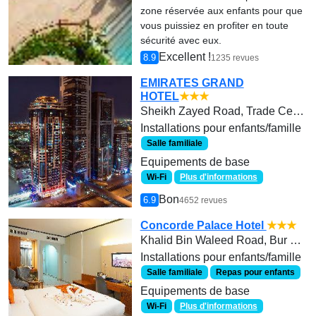
zone réservée aux enfants pour que
vous puissiez en profiter en toute
sécurité avec eux.
Excellent !
8.9
1235 revues
EMIRATES GRAND
HOTEL
★★★
Sheikh Zayed Road, Trade Center 1
Installations pour enfants/famille
Salle familiale
Equipements de base
Wi-Fi
Plus d'informations
Bon
6.9
4652 revues
Concorde Palace Hotel
★★★
Khalid Bin Waleed Road, Bur Dubai, Dubai, United Arab Emirates, 44099
Installations pour enfants/famille
Salle familiale
Repas pour enfants
Equipements de base
Wi-Fi
Plus d'informations