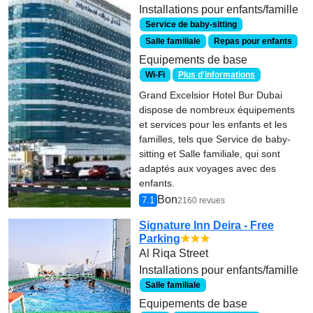
Installations pour enfants/famille
Service de baby-sitting
Salle familiale
Repas pour enfants
Equipements de base
Wi-Fi
Plus d'informations
Grand Excelsior Hotel Bur Dubai
dispose de nombreux équipements
et services pour les enfants et les
familles, tels que Service de baby-
sitting et Salle familiale, qui sont
adaptés aux voyages avec des
enfants.
Bon
7.1
2160 revues
Signature Inn Deira - Free
Parking
★★★
Al Riqa Street
Installations pour enfants/famille
Salle familiale
Equipements de base