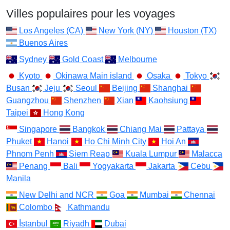
Villes populaires pour les voyages
Los Angeles (CA)
New York (NY)
Houston (TX)
Buenos Aires
Sydney
Gold Coast
Melbourne
Kyoto
Okinawa Main island
Osaka
Tokyo
Busan
Jeju
Seoul
Beijing
Shanghai
Guangzhou
Shenzhen
Xian
Kaohsiung
Taipei
Hong Kong
Singapore
Bangkok
Chiang Mai
Pattaya
Phuket
Hanoi
Ho Chi Minh City
Hoi An
Phnom Penh
Siem Reap
Kuala Lumpur
Malacca
Penang
Bali
Yogyakarta
Jakarta
Cebu
Manila
New Delhi and NCR
Goa
Mumbai
Chennai
Colombo
Kathmandu
İstanbul
Riyadh
Dubai