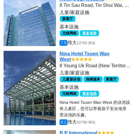
8 Tin Sau Road, Tin Shui Wai, Yuen Long
儿童/家庭设施
家庭厅
基本设施
无线网络
更多信息
伟大
7.9
12765 评论
Nina Hotel Tsuen Wan
West
★★★★★
8 Yeung Uk Road (New Territories)
儿童/家庭设施
儿童游泳池
保姆服务
家庭厅
基本设施
无线网络
更多信息
Nina Hotel Tsuen Wan West 的泳池设
有儿童区，您可以带着孩子安全地享
受泳池的乐趣。
伟大
8.1
42790 评论
B P International
★★★★