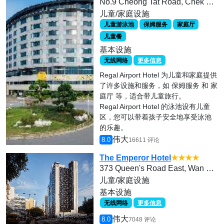
No.9 Cheong Tat Road, Chek Lap Kok
儿童/家庭设施
儿童游泳池
保姆服务
家庭厅
儿童餐
基本设施
无线网络
更多信息
Regal Airport Hotel 为儿童和家庭提供
了许多设施和服务，如 保姆服务 和 家
庭厅 等，适合带儿童旅行。
Regal Airport Hotel 的泳池设有儿童
区，您可以带着孩子安全地享受泳池
的乐趣。
伟大
8.0
16611 评论
The Emperor Hotel
★★★★
373 Queen's Road East, Wan Chai, Hong Kong
儿童/家庭设施
基本设施
无线网络
更多信息
伟大
8.0
7048 评论