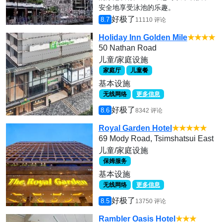
安全地享受泳池的乐趣。
好极了
8.7
11110 评论
Holiday Inn Golden Mile
★★★★
50 Nathan Road
儿童/家庭设施
家庭厅
儿童餐
基本设施
无线网络
更多信息
好极了
8.6
8342 评论
Royal Garden Hotel
★★★★★
69 Mody Road, Tsimshatsui East
儿童/家庭设施
保姆服务
基本设施
无线网络
更多信息
好极了
8.5
13750 评论
Rambler Oasis Hotel
★★★