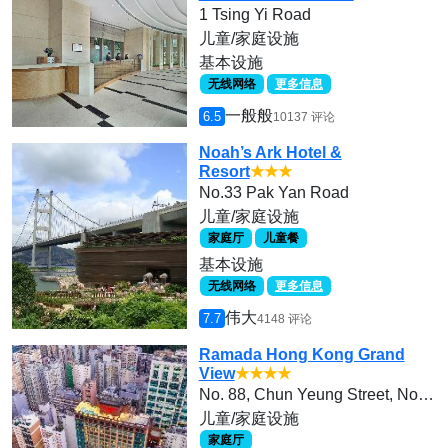
1 Tsing Yi Road
儿童/家庭设施
基本设施
无线网络
更多信息
一般般
6.5
10137 评论
Noah’s Ark Hotel &
Resort
★★★
No.33 Pak Yan Road
儿童/家庭设施
家庭厅
儿童餐
基本设施
无线网络
更多信息
伟大
7.7
4148 评论
Ramada Hong Kong Grand
View
★★★★
No. 88, Chun Yeung Street, North Point
儿童/家庭设施
家庭厅