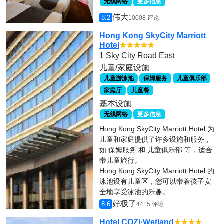
无线网络
更多信息
伟大
8.2
10008 评论
Hong Kong SkyCity Marriott
Hotel
★★★★★
1 Sky City Road East
儿童/家庭设施
儿童游泳池
保姆服务
儿童俱乐部
家庭厅
儿童餐
基本设施
无线网络
更多信息
Hong Kong SkyCity Marriott Hotel 为
儿童和家庭提供了许多设施和服务，
如 保姆服务 和 儿童俱乐部 等，适合
带儿童旅行。
Hong Kong SkyCity Marriott Hotel 的
泳池设有儿童区，您可以带着孩子安
全地享受泳池的乐趣。
好极了
8.6
4415 评论
Hotel COZi·Wetland
★★★★