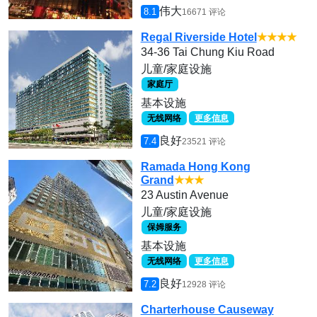
伟大
8.1
16671 评论
Regal Riverside Hotel
★★★★
34-36 Tai Chung Kiu Road
儿童/家庭设施
家庭厅
基本设施
无线网络
更多信息
良好
7.4
23521 评论
Ramada Hong Kong
Grand
★★★
23 Austin Avenue
儿童/家庭设施
保姆服务
基本设施
无线网络
更多信息
良好
7.2
12928 评论
Charterhouse Causeway