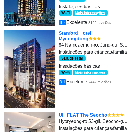
Instalações básicas
Wi-Fi
Mais informações
Excelente!
8.7
3166 revisões
Stanford Hotel
Myeongdong
★★★
84 Namdaemun-ro, Jung-gu, Seoul
Instalações para crianças/família
Sala de estar
Instalações básicas
Wi-Fi
Mais informações
Excelente!
9.1
7447 revisões
UH FLAT The Seocho
★★★★
Hyoryeong-ro 53-gil, Seocho-gu, Seoul, Republic of Korea
Instalações para crianças/família