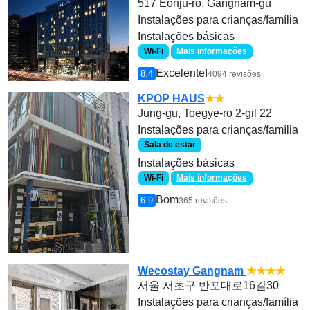
517 Eonju-ro, Gangnam-gu
Instalações para crianças/família
Instalações básicas
Wi-Fi
Mais informações
Excelente!
8.4
4094 revisões
KPOP HAUS
★★
Jung-gu, Toegye-ro 2-gil 22
Instalações para crianças/família
Sala de estar
Instalações básicas
Wi-Fi
Mais informações
Bom
6.9
365 revisões
Wecostay Gangnam
★★★★
서울 서초구 반포대로16길30
Instalações para crianças/família