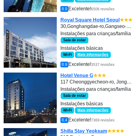
Excelente!
8.9
6506 revisões
Royal Square Hotel Seoul
★★★
30,Gonghangdae-ro,Gangseo-gu,Seoul
Instalações para crianças/família
Sala de estar
Instalações básicas
Wi-Fi
Mais informações
Excelente!
8.9
3537 revisões
Hotel Venue G
★★★
117 Cheonggyecheon-ro, Jongno-gu
Instalações para crianças/família
Sala de estar
Instalações básicas
Wi-Fi
Mais informações
Excelente!
8.4
7369 revisões
Shilla Stay Yeoksam
★★★★