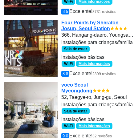
Wi-Fi
Mais informações
Excelente!
8.5
8731 revisões
Four Points by Sheraton
Josun, Seoul Station
★★★★
366, Hangang-daero, Youngsan-gu,
Instalações para crianças/família
Sala de estar
Instalações básicas
Wi-Fi
Mais informações
Excelente!
8.8
2899 revisões
voco Seoul
Myeongdong
★★★★
52, Taegye-ro, Jung-gu, Seoul
Instalações para crianças/família
Sala de estar
Instalações básicas
Wi-Fi
Mais informações
Excelente!
9.0
32 revisões