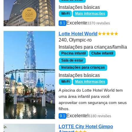
Instalações básicas
Wi-Fi
Mais informações
Excelente
8.1
3370 revisões
Lotte Hotel World
★★★★★
240, Olympic-ro
Instalações para crianças/família
Piscina infantil
Clube infantil
Sala de estar
Instalações para crianças
Instalações básicas
Wi-Fi
Mais informações
A piscina do Lotte Hotel World tem
uma área infantil para você
aproveitar com segurança com seus
filhos.
Excelente!
9.1
6180 revisões
LOTTE City Hotel Gimpo