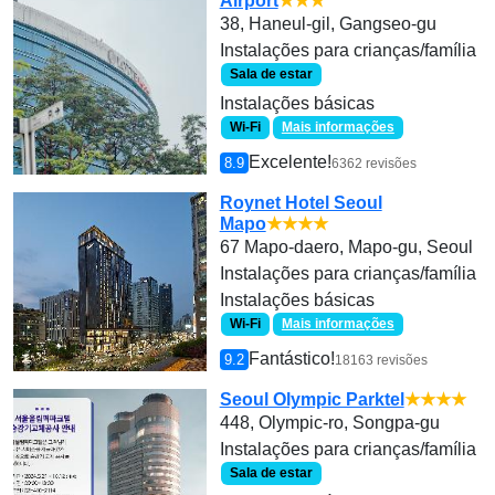
Airport
★★★
38, Haneul-gil, Gangseo-gu
Instalações para crianças/família
Sala de estar
Instalações básicas
Wi-Fi
Mais informações
Excelente!
8.9
6362 revisões
Roynet Hotel Seoul
Mapo
★★★★
67 Mapo-daero, Mapo-gu, Seoul
Instalações para crianças/família
Instalações básicas
Wi-Fi
Mais informações
Fantástico!
9.2
18163 revisões
Seoul Olympic Parktel
★★★★
448, Olympic-ro, Songpa-gu
Instalações para crianças/família
Sala de estar