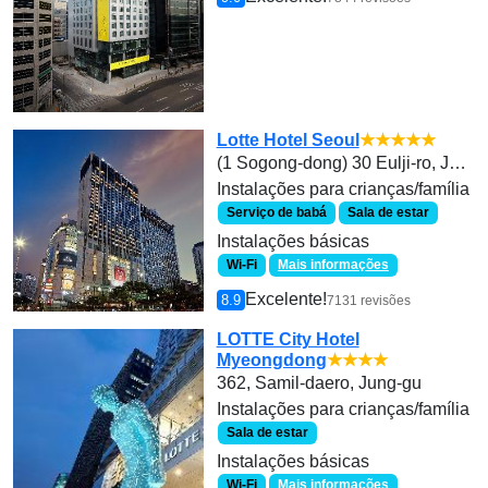
Lotte Hotel Seoul
★★★★★
(1 Sogong-dong) 30 Eulji-ro, Jung-gu
Instalações para crianças/família
Serviço de babá
Sala de estar
Instalações básicas
Wi-Fi
Mais informações
Excelente!
8.9
7131 revisões
LOTTE City Hotel
Myeongdong
★★★★
362, Samil-daero, Jung-gu
Instalações para crianças/família
Sala de estar
Instalações básicas
Wi-Fi
Mais informações