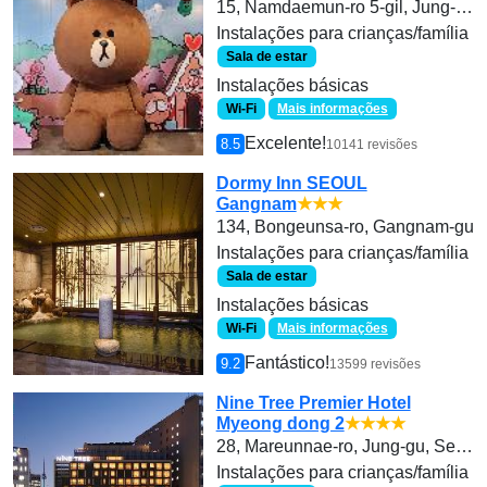
15, Namdaemun-ro 5-gil, Jung-gu
Instalações para crianças/família
Sala de estar
Instalações básicas
Wi-Fi
Mais informações
Excelente!
8.5
10141 revisões
Dormy Inn SEOUL
Gangnam
★★★
134, Bongeunsa-ro, Gangnam-gu
Instalações para crianças/família
Sala de estar
Instalações básicas
Wi-Fi
Mais informações
Fantástico!
9.2
13599 revisões
Nine Tree Premier Hotel
Myeong dong 2
★★★★
28, Mareunnae-ro, Jung-gu, Seoul, South Korea
Instalações para crianças/família