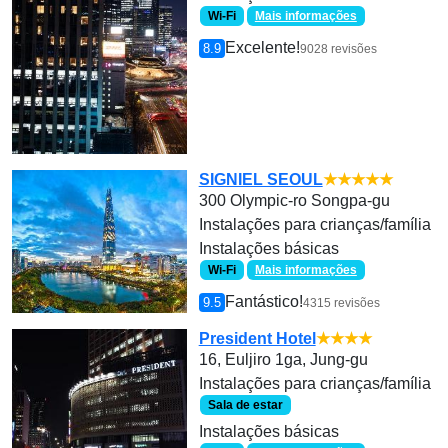
Wi-Fi
Mais informações
Excelente!
8.9
9028 revisões
SIGNIEL SEOUL
★★★★★
300 Olympic-ro Songpa-gu
Instalações para crianças/família
Instalações básicas
Wi-Fi
Mais informações
Fantástico!
9.5
4315 revisões
President Hotel
★★★★
16, Euljiro 1ga, Jung-gu
Instalações para crianças/família
Sala de estar
Instalações básicas