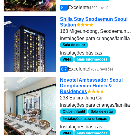
Excelente
8.2
4299 revisões
Shilla Stay Seodaemun Seoul
Station
★★★★
163 Migeun-dong, Seodaemun-gu
Instalações para crianças/família
Sala de estar
Instalações básicas
Wi-Fi
Mais informações
Excelente!
8.7
7071 revisões
Novotel Ambassador Seoul
Dongdaemun Hotels &
Residences
★★★★
238 Euljiro Jung Gu
Instalações para crianças/família
Clube infantil
Sala de estar
Instalações para crianças
Instalações básicas
Wi-Fi
Mais informações