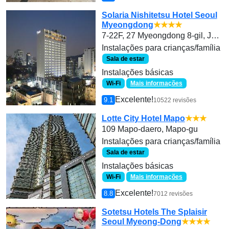
Solaria Nishitetsu Hotel Seoul
Myeongdong
★★★★
7-22F, 27 Myeongdong 8-gil, Jung-gu
Instalações para crianças/família
Sala de estar
Instalações básicas
Wi-Fi
Mais informações
Excelente!
9.1
10522 revisões
Lotte City Hotel Mapo
★★★
109 Mapo-daero, Mapo-gu
Instalações para crianças/família
Sala de estar
Instalações básicas
Wi-Fi
Mais informações
Excelente!
8.8
7012 revisões
Sotetsu Hotels The Splaisir
Seoul Myeong-Dong
★★★★