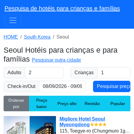
Pesquisa de hotéis para crianças e famílias
HOME
South Korea
Seoul
Seoul Hotéis para crianças e para
famílias
Pesquisar outra cidade
Adulto
Crianças
Check-in/Out
Ordenar
Preço
Preço alto
Revisão
Popular
por
baixo
Migliore Hotel Seoul
Myeongdong
★★★★
115, Toegye-ro (Chungmuro 1ga 24-1), Jung-gu