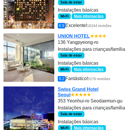
Sala de estar
Instalações básicas
Wi-Fi
Mais informações
Excelente!
8.9
18244 revisões
UNION HOTEL
★★★★
136 Yangpyeong-ro
Instalações para crianças/família
Sala de estar
Instalações básicas
Wi-Fi
Mais informações
Fantástico!
9.2
5276 revisões
Swiss Grand Hotel
Seoul
★★★★★
353 Yeonhui-ro Seodaemun-gu
Instalações para crianças/família
Sala de estar
Instalações básicas
Wi-Fi
Mais informações