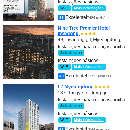
Instalações básicas
Wi-Fi
Mais informações
Excelente!
8.8
7484 revisões
Nine Tree Premier Hotel
Insadong
★★★★
49, Insadong-gil, Myeongdong, Jongno-gu
Instalações para crianças/família
Sala de estar
Instalações básicas
Wi-Fi
Mais informações
Excelente!
9.1
12721 revisões
L7 Myeongdong
★★★★
137, Toegye-ro, Jung-gu
Instalações para crianças/família
Sala de estar
Instalações básicas
Wi-Fi
Mais informações
Excelente!
9.0
7844 revisões