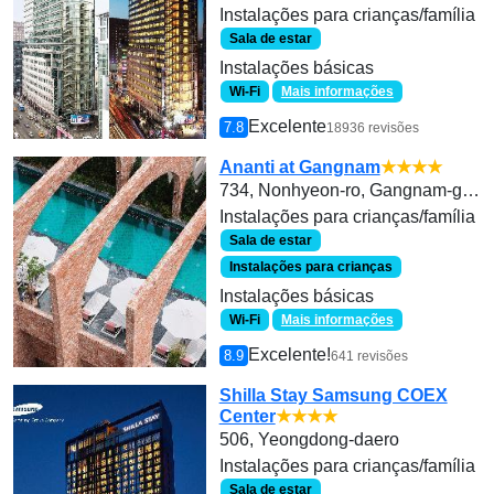
Instalações para crianças/família
Sala de estar
Instalações básicas
Wi-Fi
Mais informações
Excelente
7.8
18936 revisões
Ananti at Gangnam
★★★★
734, Nonhyeon-ro, Gangnam-gu, Seoul, Republic of Korea
Instalações para crianças/família
Sala de estar
Instalações para crianças
Instalações básicas
Wi-Fi
Mais informações
Excelente!
8.9
641 revisões
Shilla Stay Samsung COEX
Center
★★★★
506, Yeongdong-daero
Instalações para crianças/família
Sala de estar