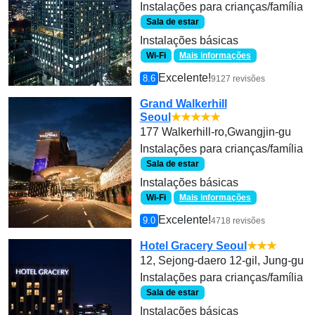
Instalações para crianças/família
Sala de estar
Instalações básicas
Wi-Fi
Mais informações
Excelente!
8.6
9127 revisões
Grand Walkerhill
Seoul
★★★★★
177 Walkerhill-ro,Gwangjin-gu
Instalações para crianças/família
Sala de estar
Instalações básicas
Wi-Fi
Mais informações
Excelente!
9.0
4718 revisões
Hotel Gracery Seoul
★★★
12, Sejong-daero 12-gil, Jung-gu
Instalações para crianças/família
Sala de estar
Instalações básicas