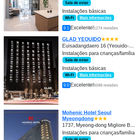
Sala de estar
Instalações básicas
Wi-Fi
Mais informações
Excelente!
9.1
1274 revisões
GLAD YEOUIDO
★★★★
Euisadangdaero 16 (Yeouido-dong 17-7)
Instalações para crianças/família
Sala de estar
Instalações básicas
Wi-Fi
Mais informações
Excelente!
9.0
6098 revisões
Mohenic Hotel Seoul
Myeongdong
★★★
1737, Myeong-dong Migliore Building, 115 Toegye-ro, Jung-gu, Seoul (Front Desk)
Instalações para crianças/família
Sala de estar