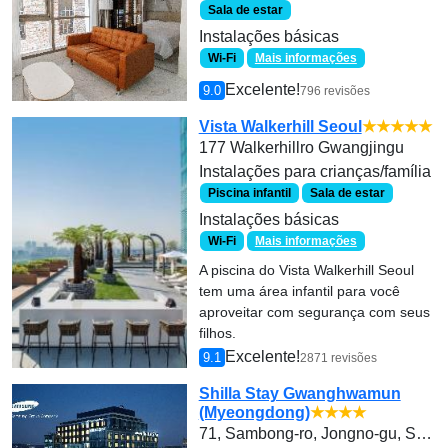
Sala de estar
Instalações básicas
Wi-Fi
Mais informações
Excelente!
9.0
796 revisões
Vista Walkerhill Seoul
★★★★★
177 Walkerhillro Gwangjingu
Instalações para crianças/família
Piscina infantil
Sala de estar
Instalações básicas
Wi-Fi
Mais informações
A piscina do Vista Walkerhill Seoul
tem uma área infantil para você
aproveitar com segurança com seus
filhos.
Excelente!
9.1
2871 revisões
Shilla Stay Gwanghwamun
(Myeongdong)
★★★★
71, Sambong-ro, Jongno-gu, Seoul